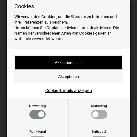
Cookies
1
Stück
5,16
EUR
Wir verwenden Cookies, um die Website zu betreiben und
Ihre Präferenzen zu speichern.
Bestellen Sie Ihre Artikel vor 15:00 Uhr
Unten können Sie Cookies aktivieren oder deaktivieren. Die
Schnelle Lieferung - Paketnummer an E-Mail
Namen der verschiedenen Arten von Cookies geben an,
wofür sie verwendet werden.
23
24
03
ST.
MIN.
SEK.
Kaufen
Cookie-Details anzeigen
Artikelnummer
46393740
Notwendig
Marketing
EAN
Einheit
pro Stück
Funktional
Statistisch