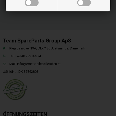
Team SpareParts Group ApS
Klejsgaardvej 19A, Dk-7130 Juelsminde, Dänemark
Tel: +49 40 299 99274
Mail:
info@ersatzteilepelletofen.at
USt-IdNr. : DK-35862803
ÖFFNUNGSZEITEN