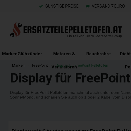
GÜNSTIGE PREISE
VERSAND 7 EURO
Marken
Glühzünder
Motoren &
Rauchrohre
Dich
Marken
»
FreePoint
»
Display für FreePoint Pelletofen
Ventilatoren
Pe
Display für FreePoint
Display für FreePoint Pelletöfen manchmal auch unter dem Namen 
Sonne/Mond, und schauen Sie auch ob 1 oder 2 Kabel vom Disp