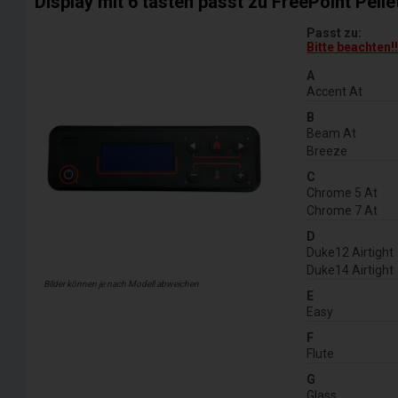
Display mit 6 tasten passt zu FreePoint Pell
Passt zu:
Bitte beachten!
A
Accent At
B
Beam At
Breeze
C
Chrome 5 At
Chrome 7 At
D
Duke12 Airtight
Duke14 Airtight
Bilder können je nach Modell abweichen
E
Easy
F
Flute
G
Glass