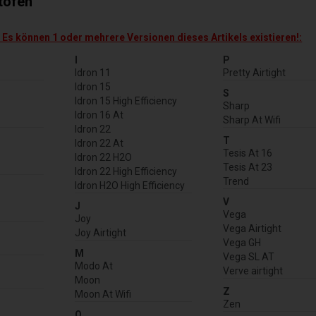
etofen
! Es können 1 oder mehrere Versionen dieses Artikels existieren!:
I
P
Idron 11
Pretty Airtight
Idron 15
S
Idron 15 High Efficiency
Sharp
Idron 16 At
Sharp At Wifi
Idron 22
T
Idron 22 At
Tesis At 16
Idron 22 H2O
Tesis At 23
Idron 22 High Efficiency
Trend
Idron H2O High Efficiency
V
J
Vega
Joy
Vega Airtight
Joy Airtight
Vega GH
M
Vega SL AT
Modo At
Verve airtight
Moon
Z
Moon At Wifi
Zen
O