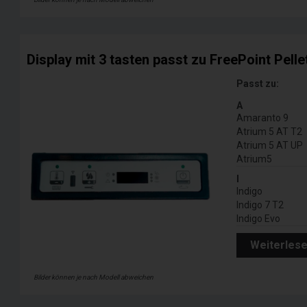
Display mit 3 tasten passt zu FreePoint Pell
Passt zu:
A
Amaranto 9
Atrium 5 AT T2
Atrium 5 AT UP
Atrium5
I
Indigo
Indigo 7 T2
Indigo Evo
Weiterles
Bilder können je nach Modell abweichen