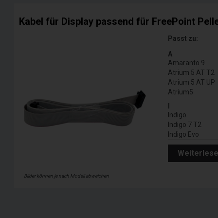
Kabel für Display passend für FreePoint Pell
Passt zu:
A
Amaranto 9
Atrium 5 AT T2
Atrium 5 AT UP
Atrium5
I
Indigo
Indigo 7 T2
Indigo Evo
Weiterles
Bilder können je nach Modell abweichen