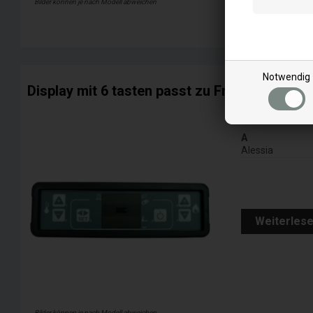
Bilder können je nach Modell abweichen
Weiterles
Notwendig
Display mit 6 tasten passt zu FreePoint Pell
Passt zu:
A
Alessia
Weiterles
Bilder können je nach Modell abweichen