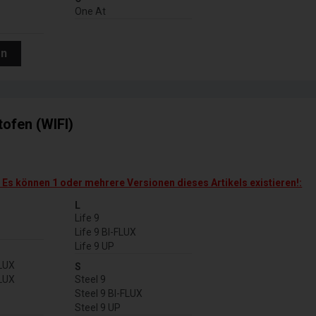
One At
en
tofen (WIFI)
! Es können 1 oder mehrere Versionen dieses Artikels existieren!:
L
Life 9
Life 9 BI-FLUX
Life 9 UP
FLUX
S
FLUX
Steel 9
Steel 9 BI-FLUX
Steel 9 UP