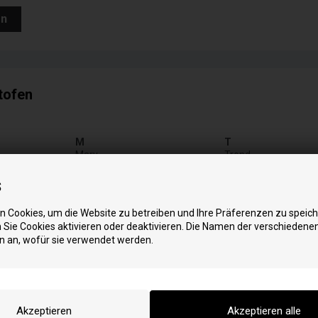
en
etofen
M
T
Mary
Trend
Mika
V
s
Mika Evo
Vega
Miriam
Vega Airtight
 Cookies, um die Website zu betreiben und Ihre Präferenzen zu speich
Vega GH
P
Sie Cookies aktivieren oder deaktivieren. Die Namen der verschiedene
Pretty
Vega SL AT
n an, wofür sie verwendet werden.
Verve
S
Small
C
Square
comfort 80
Style