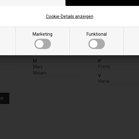
en
Cookie-Details anzeigen
Marketing
Funktional
etofen
M
P
Mary
Pretty
Miriam
V
Verve
en