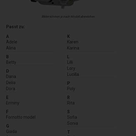
Bilder können je nach Modell abweichen
Passt zu:
A
K
Adele
Karen
Alina
Karina
B
L
Betty
Lilli
Lory
D
Lucilla
Daria
Delia
P
Dora
Poly
E
R
Erminy
Rita
F
S
Fornotto model
Sofia
Sonia
G
Giada
T