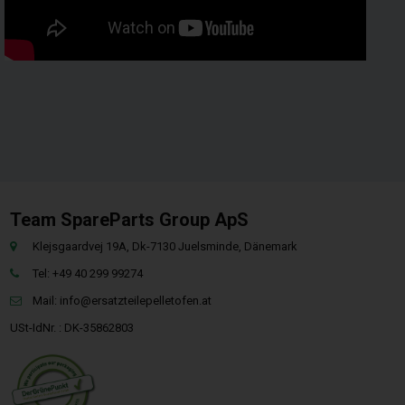
Team SpareParts Group ApS
Klejsgaardvej 19A, Dk-7130 Juelsminde, Dänemark
Tel: +49 40 299 99274
Mail:
info@ersatzteilepelletofen.at
USt-IdNr. : DK-35862803