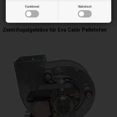
Lieferung 2-4
Funktional
Statistisch
Zentrifugalgebläse für Eva Calór Pelletofen