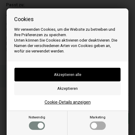
Passt zu:
Achten Sie auf die Position des Motors!
Cookies
C
H
Wir verwenden Cookies, um die Website zu betreiben und
Cerino
Hermes
Ihre Präferenzen zu speichern.
D
P
Unten können Sie Cookies aktivieren oder deaktivieren. Die
Dado
Prezzemolo
Namen der verschiedenen Arten von Cookies geben an,
Diletta
wofür sie verwendet werden.
Bestellen Sie Ihre Artikel vor 15:00 Uhr
Schnelle Lieferung - Paketnummer an E-Mail
Ihre Bestellung wird versendet mandag
Alle Preise inkl. MwSt
120,00
EUR
Cookie-Details anzeigen
Notwendig
Marketing
In den warenkorb
Auf lager