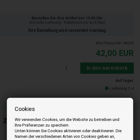
Bestellen Sie Ihre Artikel vor 15:00 Uhr
Schnelle Lieferung - Paketnummer an E-Mail
Ihre Bestellung wird versendet mandag
Alle Preise inkl. MwSt
42,00
EUR
In den warenkorb
Auf lager
Lieferung 2-4
Cookies
Wir verwenden Cookies, um die Website zu betreiben und
Zündkerze / Glühzünder für Opera Pelletofen
Ihre Präferenzen zu speichern.
Unten können Sie Cookies aktivieren oder deaktivieren. Die
Namen der verschiedenen Arten von Cookies geben an,