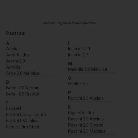
Bilder können je nach Modell abweichen
Passt zu:
A
I
Adelia
Inserto Q11
Amleto Idro
Inserto Q7
Arena 2.0
M
Armida
Melodia 2.0 Maiolica
Arpa 2.0 Maiolica
O
B
Otello Idro
Bellini 2.0 Acciaio
P
Bellini 2.0 Crystal
Puccini 2.0 Acciaio
F
R
Falstaff
Rigoletto Idro
Falstaff Canalizzata
Rossini 2.0 Acciaio
Falstaff Maiolica
Rossini 2.0 Crystal
Fedora Idro Steel
Rossini 2.0 Maiolica