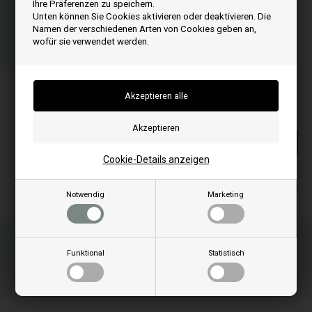
Ihre Präferenzen zu speichern.
Bestellen Sie Ihre Artikel vor 15:00 Uhr
Unten können Sie Cookies aktivieren oder deaktivieren. Die
Schnelle Lieferung - Paketnummer an E-Mail
Namen der verschiedenen Arten von Cookies geben an,
wofür sie verwendet werden.
01
03
23
ST.
MIN.
SEK.
Alle Preise inkl. MwSt
130,00
EUR
In den warenkorb
Cookie-Details anzeigen
Auf lager
Lieferung 2-4
Notwendig
Marketing
Funktional
Statistisch