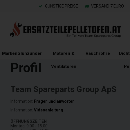
GÜNSTIGE PREISE
VERSAND 7 EURO
Marken
Glühzünder
Motoren &
Rauchrohre
Dich
Profil
Ventilatoren
Pe
Team Spareparts Group ApS
Information:
Fragen und anworten
Information:
Videoanleitung
ÖFFNUNGSZEITEN
Montag: 9.00 - 15.00