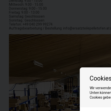
Dienstag: 9.00 - 15.00
Mittwoch: 9.00 - 15.00
Donnerstag: 9.00 - 15.00
Freitag: 9.00 - 13.00
Samstag: Geschlossen
Sonntag.: Geschlossen
Telefon: +49 040 299 99274
Auftragsbearbeitung / Bestellung: info@ersatzteilepelletofen.at 
Cookie
Wir verwenden
Unten können 
Cookies gebe