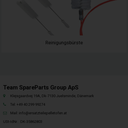
Reinigungsbürste
Team SpareParts Group ApS
Klejsgaardvej 19A, Dk-7130 Juelsminde, Dänemark
Tel: +49 40 299 99274
Mail:
info@ersatzteilepelletofen.at
USt-IdNr. : DK-35862803