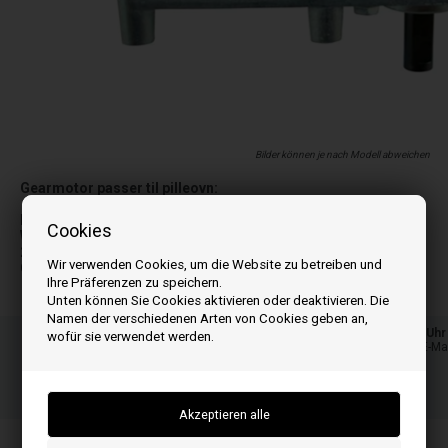
Bilder können je nach Modell abweichen
Gearmotor passer til pilleovn:
Rpm: 1,5
Cookies
Welle durchmesser: 9,5 mm
230 v
Wir verwenden Cookies, um die Website zu betreiben und
CCW
Ihre Präferenzen zu speichern.
Unten können Sie Cookies aktivieren oder deaktivieren. Die
Namen der verschiedenen Arten von Cookies geben an,
Bestellen Sie Ihre Artikel vor 15:00 Uhr
wofür sie verwendet werden.
Schnelle Lieferung - Paketnummer an E-Ma
16
17
48
ST.
MIN.
SEK.