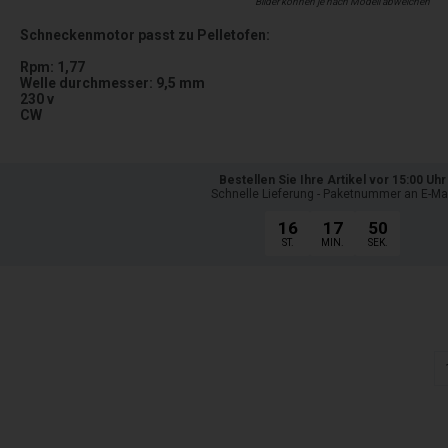
Bilder können je nach Modell abweichen
Schneckenmotor passt zu Pelletofen:
Rpm: 1,77
Welle durchmesser: 9,5 mm
230 v
CW
Bestellen Sie Ihre Artikel vor 15:00 Uhr
Schnelle Lieferung - Paketnummer an E-Ma
16
17
48
ST.
MIN.
SEK.