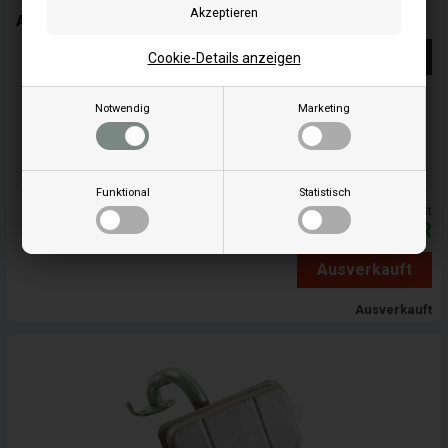
Auspuff - 493584 - Briggs & Stratton
Weiterlesen
Cookie-Details anzeigen
Bestellen Sie Ihre Artikel vor 15:00 Uhr
Notwendig
Marketing
Schnelle Lieferung - Paketnummer an E-Mail
10
55
50
ST.
MIN.
SEK.
Funktional
Statistisch
Alle Preise inkl. MwSt
71,00
EUR
Ausverkauft
Ausverkauft