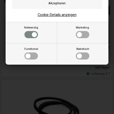
Kilerem 5/8" x 58" 15,8 x 1473 mm - FGP013524
Weiterlesen
Cookie-Details anzeigen
Bestellen Sie Ihre Artikel vor 15:00 Uhr
Schnelle Lieferung - Paketnummer an E-Mail
Notwendig
Marketing
Ihre Bestellung wird versendet mandag
Alle Preise inkl. MwSt
37,60
EUR
Funktional
Statistisch
In den warenkorb
Auf lager
Lieferung 5-7