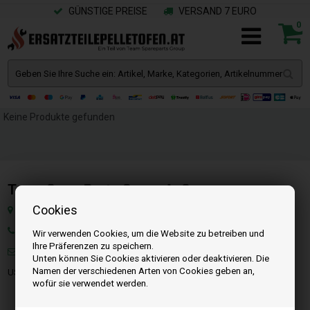
GÜNSTIGE PREISE
VERSAND 7 EURO
0
Keine Produkte gefunden
Team SpareParts Group ApS
Cookies
Klejsgaardvej 19A, Dk-7130 Juelsminde, Dänemark
Tel: +49 40 299 99274
Wir verwenden Cookies, um die Website zu betreiben und
Ihre Präferenzen zu speichern.
Mail:
info@ersatzteilepelletofen.at
Unten können Sie Cookies aktivieren oder deaktivieren. Die
Namen der verschiedenen Arten von Cookies geben an,
USt-IdNr. : DK-35862803
wofür sie verwendet werden.