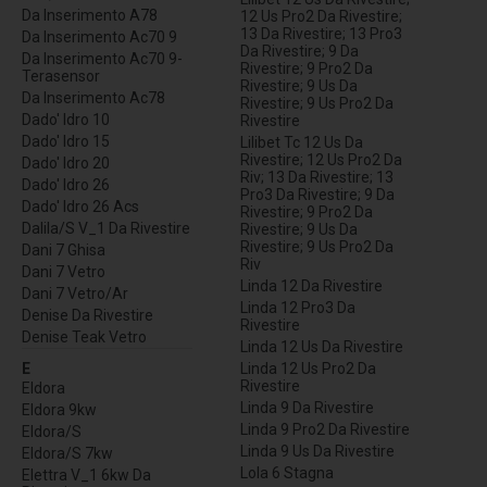
Da Inserimento A78
12 Us Pro2 Da Rivestire;
13 Da Rivestire; 13 Pro3
Da Inserimento Ac70 9
Da Rivestire; 9 Da
Da Inserimento Ac70 9-
Rivestire; 9 Pro2 Da
Terasensor
Rivestire; 9 Us Da
Da Inserimento Ac78
Rivestire; 9 Us Pro2 Da
Dado' Idro 10
Rivestire
Dado' Idro 15
Lilibet Tc 12 Us Da
Rivestire; 12 Us Pro2 Da
Dado' Idro 20
Riv; 13 Da Rivestire; 13
Dado' Idro 26
Pro3 Da Rivestire; 9 Da
Dado' Idro 26 Acs
Rivestire; 9 Pro2 Da
Dalila/S V_1 Da Rivestire
Rivestire; 9 Us Da
Rivestire; 9 Us Pro2 Da
Dani 7 Ghisa
Riv
Dani 7 Vetro
Linda 12 Da Rivestire
Dani 7 Vetro/Ar
Linda 12 Pro3 Da
Denise Da Rivestire
Rivestire
Denise Teak Vetro
Linda 12 Us Da Rivestire
E
Linda 12 Us Pro2 Da
Rivestire
Eldora
Linda 9 Da Rivestire
Eldora 9kw
Linda 9 Pro2 Da Rivestire
Eldora/S
Linda 9 Us Da Rivestire
Eldora/S 7kw
Lola 6 Stagna
Elettra V_1 6kw Da