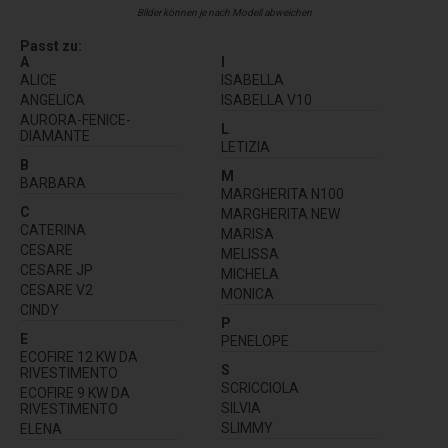
Bilder können je nach Modell abweichen
Passt zu:
A
I
ALICE
ISABELLA
ANGELICA
ISABELLA V10
AURORA-FENICE-
L
DIAMANTE
LETIZIA
B
M
BARBARA
MARGHERITA N100
C
MARGHERITA NEW
CATERINA
MARISA
CESARE
MELISSA
CESARE JP
MICHELA
CESARE V2
MONICA
CINDY
P
E
PENELOPE
ECOFIRE 12 KW DA
S
RIVESTIMENTO
SCRICCIOLA
ECOFIRE 9 KW DA
SILVIA
RIVESTIMENTO
SLIMMY
ELENA