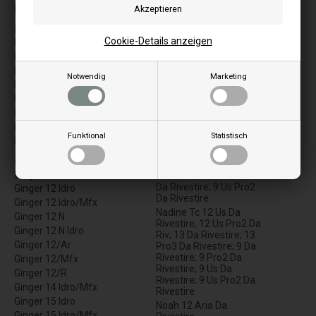
Meghan 9
Emily Tca 9 Us Pro2
Miriam 12 Da Rivestire
F
Miriam 12 Pro3 Da
Cookie-Details anzeigen
Fiorella
Rivestire
Flo Tca 6
Miriam 9 Da Rivestire
Flo Tca 6 K
Miriam 9 Pro2 Da
Notwendig
Marketing
Flo Tca 9
Rivestire
Flo Tca 9 K
N
Focolare K6_e
Nadine 12 Us Da
Focolare K9_e
Rivestire; 12 Us Pro2 Da
Funktional
Statistisch
Francesca/S Japan
Rivestire; 13 Da
Rivestire; 13 Pro3 Da
G
Rivestire; 9 Da Rivestire;
Ginger 12
9 Pro2 Da Rivestire; 9 Us
Da Rivestire; 9 Us Pro2
Ginger 12 Idro
Da Rivestire
Ginger 12 Idro/Mfx
Nadine Tc 12 Us Da
Ginger 12 N
Rivestire; 12 Us Pro2 Da
Ginger 12 N Idro
Riv; 13 Da Rivestire; 13
Ginger 12/Ar
Pro3 Da Rivestire; 9 Da
Rivestire; 9 Pro2 Da
Ginger 12/Mfx
Rivestire; 9 Us Da
Ginger 12/R
Rivestire; 9 Us Pro2 Da
Ginger 14 Idro/Mfx
Rivestire
Ginger 15 Idro
Noah 12 Aria Da
Ginger 15 Idro/Mfx