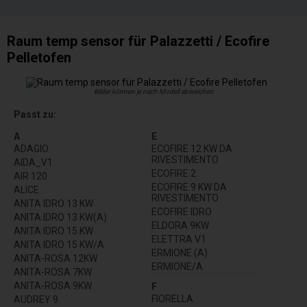
Raum temp sensor für Palazzetti / Ecofire
Pelletofen
Bilder können je nach Modell abweichen
Passt zu:
A
E
ADAGIO
ECOFIRE 12 KW DA
RIVESTIMENTO
AIDA_V1
ECOFIRE 2
AIR 120
ECOFIRE 9 KW DA
ALICE
RIVESTIMENTO
ANITA IDRO 13 KW
ECOFIRE IDRO
ANITA IDRO 13 KW(A)
ELDORA 9KW
ANITA IDRO 15 KW
ELETTRA V1
ANITA IDRO 15 KW/A
ERMIONE (A)
ANITA-ROSA 12KW
ERMIONE/A
ANITA-ROSA 7KW
ANITA-ROSA 9KW
F
FIORELLA
AUDREY 9