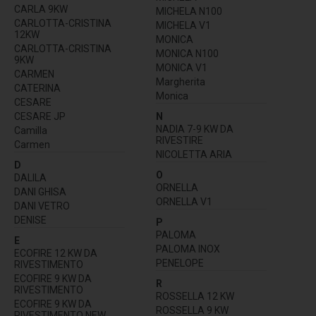
CARLA 9KW
MICHELA N100
CARLOTTA-CRISTINA
MICHELA V1
12KW
MONICA
CARLOTTA-CRISTINA
MONICA N100
9KW
MONICA V1
CARMEN
Margherita
CATERINA
Monica
CESARE
CESARE JP
N
NADIA 7-9 KW DA
Camilla
RIVESTIRE
Carmen
NICOLETTA ARIA
D
O
DALILA
ORNELLA
DANI GHISA
ORNELLA V1
DANI VETRO
DENISE
P
PALOMA
E
PALOMA INOX
ECOFIRE 12 KW DA
PENELOPE
RIVESTIMENTO
ECOFIRE 9 KW DA
R
RIVESTIMENTO
ROSSELLA 12 KW
ECOFIRE 9 KW DA
ROSSELLA 9 KW
RIVESTIMENTO NEW