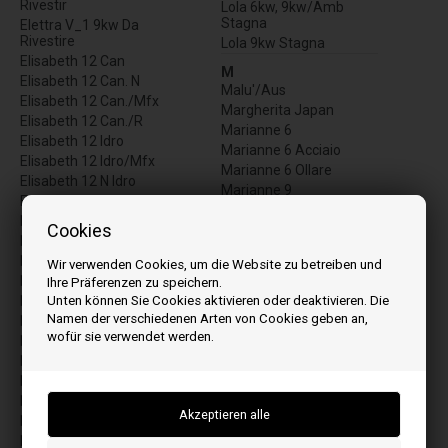
Rivestir
Lola 6kw, 9kw/Amb
Stagna
Elettra V_1 9kw Da
Rivestire
Lola 9kw Stagna
Elisabeth 12 Can
M
Elisabeth 12 Can. N
Malu'/Aus
Elisabeth 12 Can./Mfx
Margherita Japan
Elisabeth 12 Can./R
Marianne 6
Elisabeth 12 Idro
Marianne 6 Acciaio
Elisabeth 12 Idro/Mfx
Marianne 6 Ollare
Elisabeth 12 N Idro
Marianne 9
Elisabeth 14 Idro/Mfx
Marianne 9 Acciaio
Elisabeth 15 Idro
Cookies
Marianne 9 Ollare
Elisabeth 15 Idro/Mfx
Marianne 9 Pro2
Elisabeth 15 N Idro
Wir verwenden Cookies, um die Website zu betreiben und
Marianne 9 Pro2 Acciaio
Elisabeth 9 Can
Ihre Präferenzen zu speichern.
Marianne 9 Pro2 Ollare
Unten können Sie Cookies aktivieren oder deaktivieren. Die
Elisabeth 9 Can. N
Marisa Da Riv. Japan
Namen der verschiedenen Arten von Cookies geben an,
Elisabeth 9 Can./Mfx
Marisa Japan V_1 Da
wofür sie verwendet werden.
Elisabeth 9 Can./R
Rivest
Emily Tca 6
Marta 10kw, 13kw, 15kw
Emily Tca 6 Us
(A)
Emily Tca 9
Marta 10kw, 13kw, 15kw
(A) F
Emily Tca 9 Pro2
Meghan 6
Emily Tca 9 Us