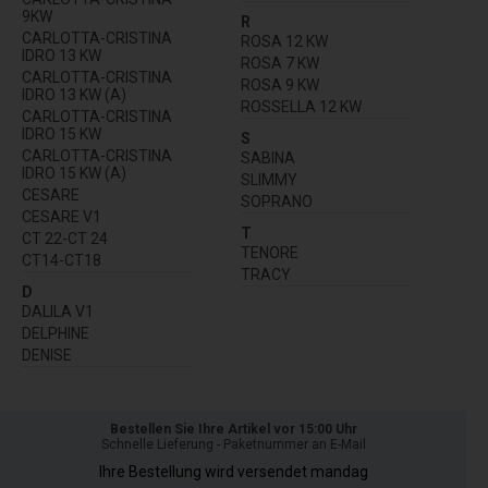
9KW
R
CARLOTTA-CRISTINA
ROSA 12 KW
IDRO 13 KW
ROSA 7 KW
CARLOTTA-CRISTINA
ROSA 9 KW
IDRO 13 KW (A)
ROSSELLA 12 KW
CARLOTTA-CRISTINA
IDRO 15 KW
S
CARLOTTA-CRISTINA
SABINA
IDRO 15 KW (A)
SLIMMY
CESARE
SOPRANO
CESARE V1
T
CT 22-CT 24
TENORE
CT14-CT18
TRACY
D
DALILA V1
DELPHINE
DENISE
Bestellen Sie Ihre Artikel vor 15:00 Uhr
Schnelle Lieferung - Paketnummer an E-Mail
Ihre Bestellung wird versendet mandag