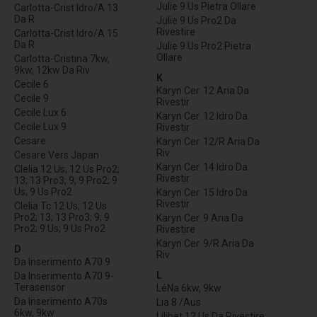
Julie 9 Us Pietra Ollare
Carlotta-Crist Idro/A 13
Da R
Julie 9 Us Pro2 Da
Rivestire
Carlotta-Crist Idro/A 15
Da R
Julie 9 Us Pro2 Pietra
Ollare
Carlotta-Cristina 7kw,
9kw, 12kw Da Riv
K
Cecile 6
Karyn Cer. 12 Aria Da
Cecile 9
Rivestir
Cecile Lux 6
Karyn Cer. 12 Idro Da
Cecile Lux 9
Rivestir
Cesare
Karyn Cer. 12/R Aria Da
Riv
Cesare Vers Japan
Karyn Cer. 14 Idro Da
Clelia 12 Us; 12 Us Pro2;
Rivestir
13; 13 Pro3; 9; 9 Pro2; 9
Us; 9 Us Pro2
Karyn Cer. 15 Idro Da
Rivestir
Clelia Tc 12 Us; 12 Us
Pro2; 13; 13 Pro3; 9; 9
Karyn Cer. 9 Aria Da
Pro2; 9 Us; 9 Us Pro2
Rivestire
Karyn Cer. 9/R Aria Da
D
Riv
Da Inserimento A70 9
L
Da Inserimento A70 9-
Terasensor
LéNa 6kw, 9kw
Da Inserimento A70s
Lia 8 /Aus
6kw, 9kw
Lilibet 12 Us Da Rivestire;