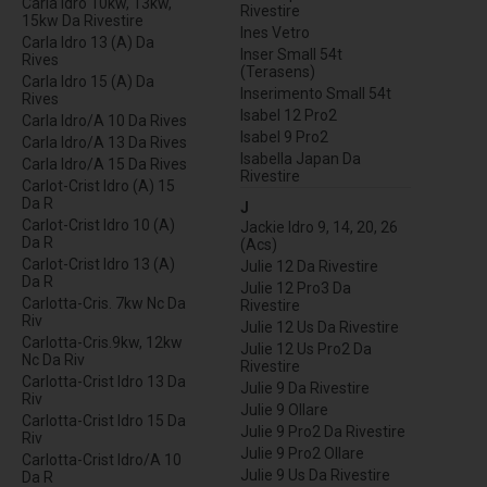
Carla Idro 10kw, 13kw,
Rivestire
15kw Da Rivestire
Ines Vetro
Carla Idro 13 (A) Da
Inser Small 54t
Rives
(Terasens)
Carla Idro 15 (A) Da
Inserimento Small 54t
Rives
Isabel 12 Pro2
Carla Idro/A 10 Da Rives
Isabel 9 Pro2
Carla Idro/A 13 Da Rives
Isabella Japan Da
Carla Idro/A 15 Da Rives
Rivestire
Carlot-Crist Idro (A) 15
Da R
J
Carlot-Crist Idro 10 (A)
Jackie Idro 9, 14, 20, 26
Da R
(Acs)
Carlot-Crist Idro 13 (A)
Julie 12 Da Rivestire
Da R
Julie 12 Pro3 Da
Carlotta-Cris. 7kw Nc Da
Rivestire
Riv
Julie 12 Us Da Rivestire
Carlotta-Cris.9kw, 12kw
Julie 12 Us Pro2 Da
Nc Da Riv
Rivestire
Carlotta-Crist Idro 13 Da
Julie 9 Da Rivestire
Riv
Julie 9 Ollare
Carlotta-Crist Idro 15 Da
Julie 9 Pro2 Da Rivestire
Riv
Julie 9 Pro2 Ollare
Carlotta-Crist Idro/A 10
Julie 9 Us Da Rivestire
Da R