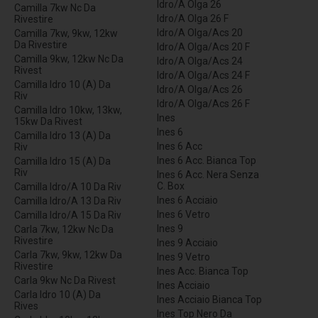
Idro/A Olga 26
Camilla 7kw Nc Da
Idro/A Olga 26 F
Rivestire
Idro/A Olga/Acs 20
Camilla 7kw, 9kw, 12kw
Da Rivestire
Idro/A Olga/Acs 20 F
Camilla 9kw, 12kw Nc Da
Idro/A Olga/Acs 24
Rivest
Idro/A Olga/Acs 24 F
Camilla Idro 10 (A) Da
Idro/A Olga/Acs 26
Riv
Idro/A Olga/Acs 26 F
Camilla Idro 10kw, 13kw,
Ines
15kw Da Rivest
Ines 6
Camilla Idro 13 (A) Da
Ines 6 Acc
Riv
Ines 6 Acc. Bianca Top
Camilla Idro 15 (A) Da
Riv
Ines 6 Acc. Nera Senza
C. Box
Camilla Idro/A 10 Da Riv
Ines 6 Acciaio
Camilla Idro/A 13 Da Riv
Ines 6 Vetro
Camilla Idro/A 15 Da Riv
Ines 9
Carla 7kw, 12kw Nc Da
Rivestire
Ines 9 Acciaio
Carla 7kw, 9kw, 12kw Da
Ines 9 Vetro
Rivestire
Ines Acc. Bianca Top
Carla 9kw Nc Da Rivest
Ines Acciaio
Carla Idro 10 (A) Da
Ines Acciaio Bianca Top
Rives
Ines Top Nero Da