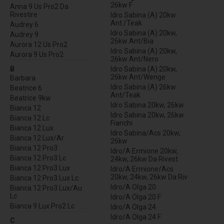
26kw F
Anna 9 Us Pro2 Da
Rivestire
Idro Sabina (A) 20kw
Ant./Teak
Audrey 6
Idro Sabina (A) 20kw,
Audrey 9
26kw Ant/Bia
Aurora 12 Us Pro2
Idro Sabina (A) 20kw,
Aurora 9 Us Pro2
26kw Ant/Nero
B
Idro Sabina (A) 20kw,
26kw Ant/Wenge
Barbara
Idro Sabina (A) 26kw
Beatrice 6
Ant/Teak
Beatrice 9kw
Idro Sabina 20kw, 26kw
Bianca 12
Idro Sabina 20kw, 26kw
Bianca 12 Lc
Fianchi
Bianca 12 Lux
Idro Sabina/Acs 20kw,
Bianca 12 Lux/Ar
26kw
Bianca 12 Pro3
Idro/A Ermione 20kw,
Bianca 12 Pro3 Lc
24kw, 26kw Da Rivest
Bianca 12 Pro3 Lux
Idro/A Ermione/Acs
20kw, 24kw, 26kw Da Riv
Bianca 12 Pro3 Lux Lc
Idro/A Olga 20
Bianca 12 Pro3 Lux/Au
Lc
Idro/A Olga 20 F
Bianca 9 Lux Pro2 Lc
Idro/A Olga 24
Idro/A Olga 24 F
C