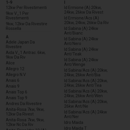
1-9
I
12kw Per Rivestimenti
Id Ermione (A) 20kw,
24kw, 26kw Da Rivest
9kw V_1 Per
Rivestimenti
Id Ermione/Acs (A)
20kw, 24kw, 26kw Da Riv
9kw, 12kw Da Rivestire
Rossella
Id Sabina (A) 24kw
Ant/Bianc
A
Id Sabina (A) 24kw
Adele Japan Da
Ant/Nero
Rivestire
Id Sabina (A) 24kw
Aida V_1 Antrac. 6kw,
Ant/Teak
9kw Da Riv
Id Sabina (A) 24kw
Alice
Ant/Wenge
Allegro 12
Id Sabina/Acs (A) 20kw,
Allegro N.V
24kw, 26kw Ant/Bia
Anais 6
Id Sabina/Acs (A) 20kw,
24kw, 26kw Ant/Tea
Anais 9
Id Sabina/Acs (A) 20kw,
Anais Top 6
24kw, 26kw Ant/Wen
Anais Top 9
Id Sabina/Acs (A) 20kw,
Andres Da Rivestire
26kw Ant/Ne
Anita-Rosa 7kw, 9kw,
Id Sabina/Acs (A) 24kw
12kw Da Rivest
Ant/Ner
Anita-Rosa 7kw, 9kw,
Idro Maida
12kw Nc Da Riv
Idro Maida T