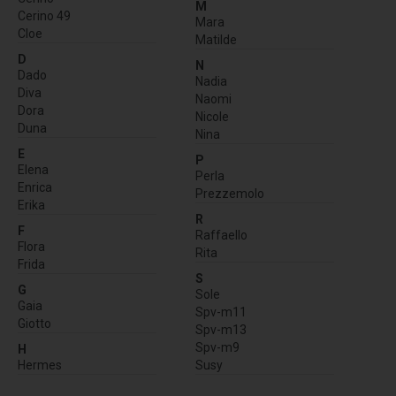
M
Cerino 49
Mara
Cloe
Matilde
D
N
Dado
Nadia
Diva
Naomi
Dora
Nicole
Duna
Nina
E
P
Elena
Perla
Enrica
Prezzemolo
Erika
R
F
Raffaello
Flora
Rita
Frida
S
G
Sole
Gaia
Spv-m11
Giotto
Spv-m13
Spv-m9
H
Hermes
Susy