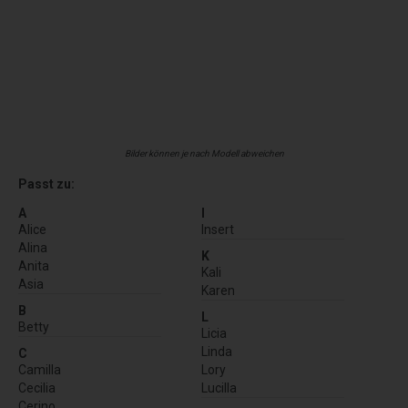
Bilder können je nach Modell abweichen
Passt zu:
A
I
Alice
Insert
Alina
K
Anita
Kali
Asia
Karen
B
L
Betty
Licia
Linda
C
Camilla
Lory
Cecilia
Lucilla
Cerino