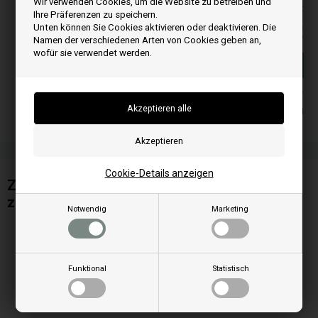
Wir verwenden Cookies, um die Website zu betreiben und
Alle Preise inkl. MwSt
Ihre Präferenzen zu speichern.
42,00
EUR
Unten können Sie Cookies aktivieren oder deaktivieren. Die
Namen der verschiedenen Arten von Cookies geben an,
wofür sie verwendet werden.
In den warenkorb
Auf lager
Lieferung 2-4
Cookie-Details anzeigen
Zündkerze / Glühzünder mit Gewinde passt
zu Eva Calór Pelletofen
Notwendig
Marketing
Funktional
Statistisch