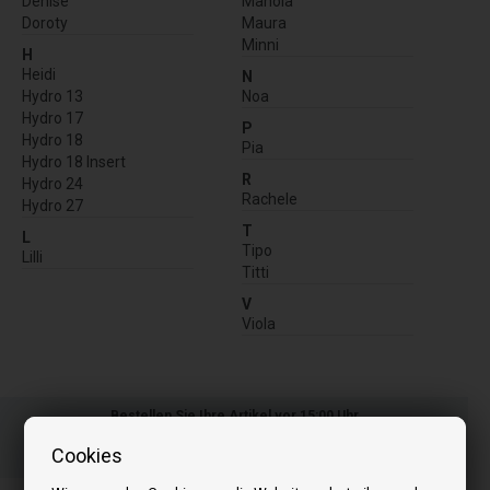
Denise
Manola
Doroty
Maura
Minni
H
Heidi
N
Hydro 13
Noa
Hydro 17
P
Hydro 18
Pia
Hydro 18 Insert
R
Hydro 24
Rachele
Hydro 27
T
L
Tipo
Lilli
Titti
V
Viola
Bestellen Sie Ihre Artikel vor 15:00 Uhr
Schnelle Lieferung - Paketnummer an E-Mail
Cookies
Ihre Bestellung wird versendet mandag