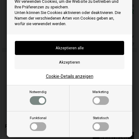
Wir verwenden Cookies, um die Website zu betreiben und
Alle Preise inkl. MwSt
Ihre Präferenzen zu speichern.
61,50
EUR
Unten können Sie Cookies aktivieren oder deaktivieren. Die
Namen der verschiedenen Arten von Cookies geben an,
In den warenkorb
wofür sie verwendet werden.
Auf lager
Lieferung 5-7
Cookie-Details anzeigen
Notwendig
Marketing
Funktional
Statistisch
Premium Öl Long Life 1 Liter - 100007S - Briggs & Stratton
Weiterlesen