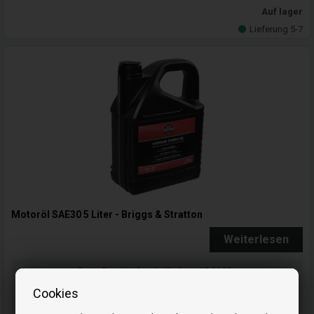
Auf lager
Lieferung 5-7
Motoröl SAE30 5 Liter - Briggs & Stratton
Weiterlesen
Bestellen Sie Ihre Artikel vor 15:00 Uhr
Schnelle Lieferung - Paketnummer an E-Mail
Cookies
Ihre Bestellung wird versendet mandag