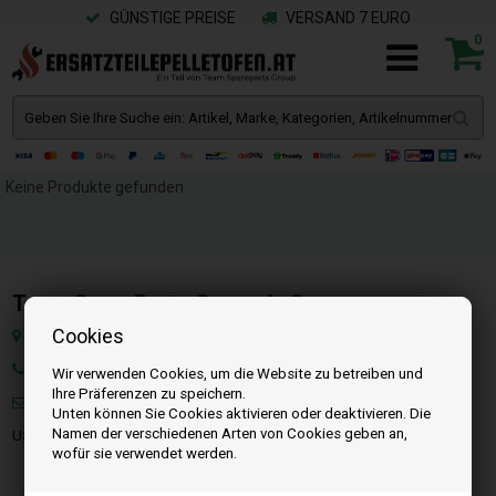
GÜNSTIGE PREISE
VERSAND 7 EURO
0
Keine Produkte gefunden
Team SpareParts Group ApS
Cookies
Klejsgaardvej 19A, Dk-7130 Juelsminde, Dänemark
Tel: +49 40 299 99274
Wir verwenden Cookies, um die Website zu betreiben und
Ihre Präferenzen zu speichern.
Mail:
info@ersatzteilepelletofen.at
Unten können Sie Cookies aktivieren oder deaktivieren. Die
Namen der verschiedenen Arten von Cookies geben an,
USt-IdNr. : DK-35862803
wofür sie verwendet werden.