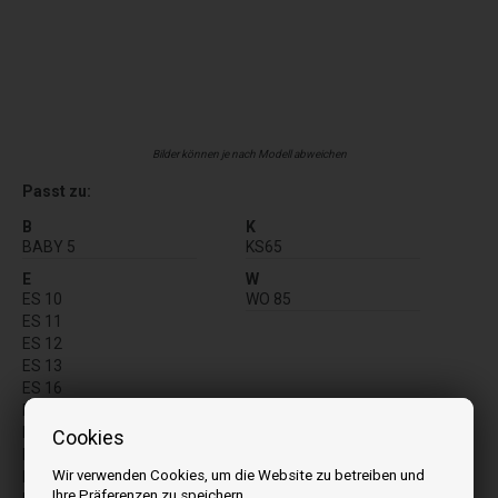
Bilder können je nach Modell abweichen
Passt zu:
B
K
BABY 5
KS65
E
W
ES 10
WO 85
ES 11
ES 12
ES 13
ES 16
ES 16C
ES 8
Cookies
ES 9
Wir verwenden Cookies, um die Website zu betreiben und
ES A
Ihre Präferenzen zu speichern.