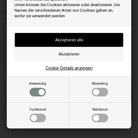
ES C
Unten können Sie Cookies aktivieren oder deaktivieren. Die
ES R
Namen der verschiedenen Arten von Cookies geben an,
ESP 11
wofür sie verwendet werden.
ESP 13
ESP 16
Bestellen Sie Ihre Artikel vor 15:00 Uhr
Schnelle Lieferung - Paketnummer an E-Mail
Ihre Bestellung wird versendet mandag
Cookie-Details anzeigen
Alle Preise inkl. MwSt
43,00
EUR
Notwendig
Marketing
In den warenkorb
Auf lager
Funktional
Statistisch
Lieferung 2-4