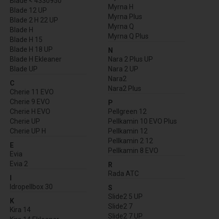
Blade < 4330950
Myrna H
Blade 12 UP
Myrna Plus
Blade 2 H 22 UP
Myrna Q
Blade H
Myrna Q Plus
Blade H 15
Blade H 18 UP
N
Blade H Ekleaner
Nara 2 Plus UP
Blade UP
Nara 2 UP
Nara2
C
Nara2 Plus
Cherie 11 EVO
Cherie 9 EVO
P
Cherie H EVO
Pellgreen 12
Cherie UP
Pellkamin 10 EVO Plus
Cherie UP H
Pellkamin 12
Pellkamin 2 12
E
Pellkamin 8 EVO
Evia
Evia 2
R
Rada ATC
I
Idropellbox 30
S
Slide2 5 UP
K
Slide2 7
Kira 14
Slide2 7 UP