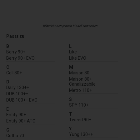
Bilder können je nach Modell abweichen
Passt zu:
B
L
Berry 90+
Like
Berry 90+ EVO
Like EVO
C
M
Cell 80+
Maison 80
Maison 80+
D
Canalizzabile
Daily 130++
Metro 110+
DUB 100++
S
DUB 100++ EVO
SPY 110+
E
T
Entity 90+
Tweed 90+
Entity 90+ ATC
Y
G
Yung 130++
Gotha 70