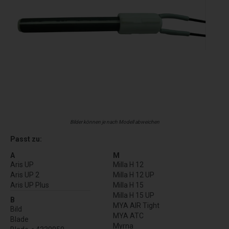
Bilder können je nach Modell abweichen
Passt zu:
A
M
Aris UP
Milla H 12
Aris UP 2
Milla H 12 UP
Aris UP Plus
Milla H 15
Milla H 15 UP
B
MYA AIR Tight
Bild
MYA ATC
Blade
Myrna