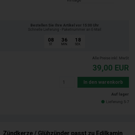
Vintage
Bestellen Sie Ihre Artikel vor 15:00 Uhr
Schnelle Lieferung - Paketnummer an E-Mail
08
36
17
ST.
MIN.
SEK.
Alle Preise inkl. MwSt
39,00
EUR
In den warenkorb
Auf lager
Lieferung 5-7
Zündkerze / Glühzünder passt zu Edilkamin