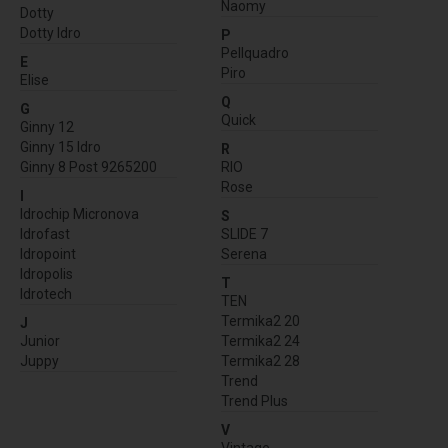
Naomy
Dotty
Dotty Idro
P
Pellquadro
E
Piro
Elise
Q
G
Quick
Ginny 12
Ginny 15 Idro
R
Ginny 8 Post 9265200
RIO
Rose
I
Idrochip Micronova
S
Idrofast
SLIDE 7
Idropoint
Serena
Idropolis
T
Idrotech
TEN
Termika2 20
J
Junior
Termika2 24
Juppy
Termika2 28
Trend
Trend Plus
V