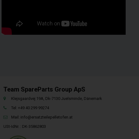
Team SpareParts Group ApS
Klejsgaardvej 19A, Dk-7130 Juelsminde, Dänemark
Tel: +49 40 299 99274
Mail:
info@ersatzteilepelletofen.at
USt-IdNr. : DK-35862803