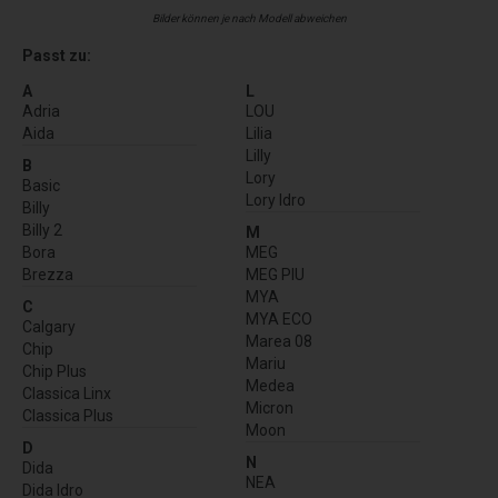
Bilder können je nach Modell abweichen
Passt zu:
A
L
Adria
LOU
Aida
Lilia
Lilly
B
Lory
Basic
Lory Idro
Billy
Billy 2
M
Bora
MEG
Brezza
MEG PIU
MYA
C
MYA ECO
Calgary
Marea 08
Chip
Mariu
Chip Plus
Medea
Classica Linx
Micron
Classica Plus
Moon
D
N
Dida
NEA
Dida Idro