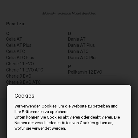
Bilder können je nach Modell abweichen
Passt zu:
C
D
Celia AT
Dania AT
Celia AT Plus
Dania AT Plus
Celia ATC
Dania ATC
Celia ATC Plus
Dania ATC Plus
Cherie 11 EVO
P
Cherie 11 EVO ATC
Pellkamin 12 EVO
Cherie 9 EVO
Cherie 9 EVO ATC
Cookies
Bestellen Sie Ihre Artikel vor 15:00 Uhr
Wir verwenden Cookies, um die Website zu betreiben und
Schnelle Lieferung - Paketnummer an E-Mail
Ihre Präferenzen zu speichern.
08
36
17
Unten können Sie Cookies aktivieren oder deaktivieren. Die
Namen der verschiedenen Arten von Cookies geben an,
ST.
MIN.
SEK.
wofür sie verwendet werden.
Alle Preise inkl. MwSt