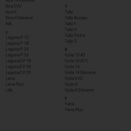
Kira 14 Ekleaner
Kira EVO
T
Kira H
Tally
Kira H Ekleaner
Tally Acciaio
Klik
Tally F
Tally H
L
Tally Pietra
Laguna P 12
Tally S
Laguna P 18
Laguna P 24
V
Laguna P 35
Vyda 10 AT
Laguna2 P 18
Vyda 10 ATC
Laguna2 P 24
Vyda 14
Laguna2 P 29
Vyda 14 Ekleaner
Lena
Vyda EVO
Lena Plus
Vyda H
Lille
Vyda H Ekleaner
Y
Yana
Yana Plus