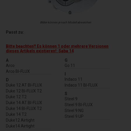
Bilder können je nach Modell abweichen
Passt zu:
Bitte beachten!! Es können 1 oder mehrere Versionen
dieses Artikels existieren!: Saba 14
A
G
Arco
Go 11
Arco BI-FLUX
I
Indaco 11
D
Duke 12 AT BI-FLUX
Indaco 11 BI-FLUX
Duke 12 BI-FLUX T2
S
Duke 12 T2
Steel 9
Duke 14 AT BI-FLUX
Steel 9 BI-FLUX
Duke 14 BI-FLUX T2
Steel 9 NG
Duke 14 T2
Steel 9 UP
Duke12 Airtight
Duke14 Airtight