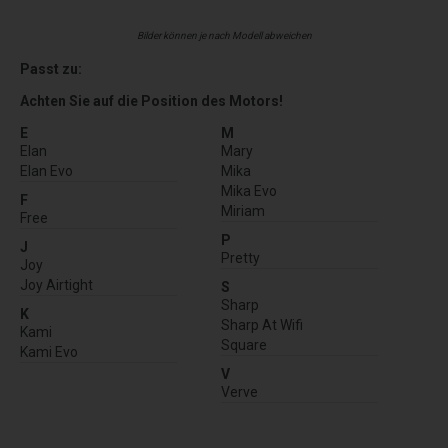
Bilder können je nach Modell abweichen
Passt zu:
Achten Sie auf die Position des Motors!
E
M
Elan
Mary
Elan Evo
Mika
Mika Evo
F
Miriam
Free
P
J
Pretty
Joy
Joy Airtight
S
Sharp
K
Sharp At Wifi
Kami
Square
Kami Evo
V
Verve