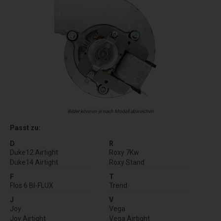
Bilder können je nach Modell abweichen
Passt zu:
D
R
Duke12 Airtight
Roxy 7Kw
Duke14 Airtight
Roxy Stand
F
T
Flos 6 BI-FLUX
Trend
J
V
Joy
Vega
Joy Airtight
Vega Airtight