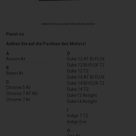
Bilder können je nach Modell abweichen
Passt zu:
Achten Sie auf die Position des Motors!
A
D
Accent At
Duke 12 AT BI-FLUX
Duke 12 BI-FLUX T2
B
Duke 12 T2
Beam At
Duke 14 AT BI-FLUX
C
Duke 14 BI-FLUX T2
Chrome 5 At
Duke 14 T2
Chrome 7 AT NG
Duke12 Airtight
Chrome 7 At
Duke14 Airtight
I
Indigo 7 T2
Indigo Evo
O