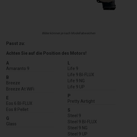
Bilder können je nach Modell abweichen
Passt zu:
Achten Sie auf die Position des Motors!
A
L
Amaranto 9
Life 9
Life 9 BI-FLUX
B
Life 9 NG
Breeze
Life 9 UP
Breeze At WiFi
P
E
Pretty Airtight
Eos 6 BI-FLUX
Eos 8 Pellet
S
Steel 9
G
Steel 9 BI-FLUX
Glass
Steel 9 NG
Steel 9 UP