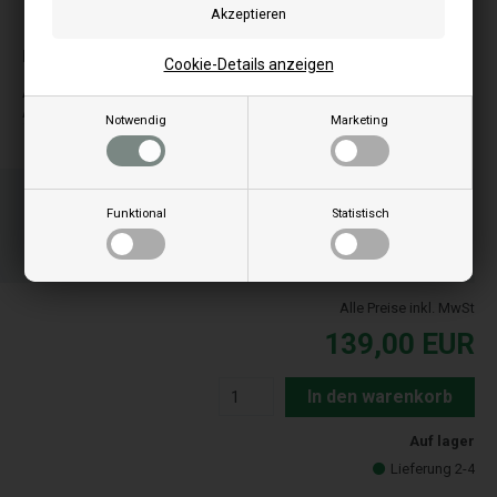
Bilder können je nach Modell abweichen
Passt zu:
Cookie-Details anzeigen
A
Alessia
Notwendig
Marketing
Bestellen Sie Ihre Artikel vor 15:00 Uhr
Schnelle Lieferung - Paketnummer an E-Mail
Funktional
Statistisch
07
00
06
ST.
MIN.
SEK.
Alle Preise inkl. MwSt
139,00
EUR
In den warenkorb
Auf lager
Lieferung 2-4