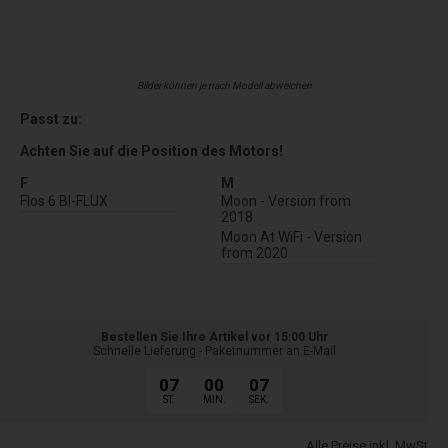
Bilder können je nach Modell abweichen
Passt zu:
Achten Sie auf die Position des Motors!
F
M
Flos 6 BI-FLUX
Moon - Version from
2018
Moon At WiFi - Version
from 2020
Bestellen Sie Ihre Artikel vor 15:00 Uhr
Schnelle Lieferung - Paketnummer an E-Mail
07
00
06
ST.
MIN.
SEK.
Alle Preise inkl. MwSt