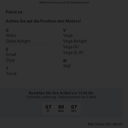
Bilder können je nach Modell abweichen
Passt zu:
Achten Sie auf die Position des Motors!
G
V
Globe
Vega
Globe Airtight
Vega Airtight
Vega GH
S
Vega SL AT
Small
Style
W
Wall
T
Trend
Bestellen Sie Ihre Artikel vor 15:00 Uhr
Schnelle Lieferung - Paketnummer an E-Mail
07
00
06
ST.
MIN.
SEK.
Alle Preise inkl. MwSt