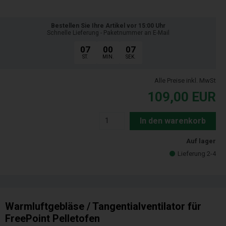
Bestellen Sie Ihre Artikel vor 15:00 Uhr
Schnelle Lieferung - Paketnummer an E-Mail
07
00
06
ST.
MIN.
SEK.
Alle Preise inkl. MwSt
109,00
EUR
In den warenkorb
Auf lager
Lieferung 2-4
Warmluftgebläse / Tangentialventilator für
FreePoint Pelletofen