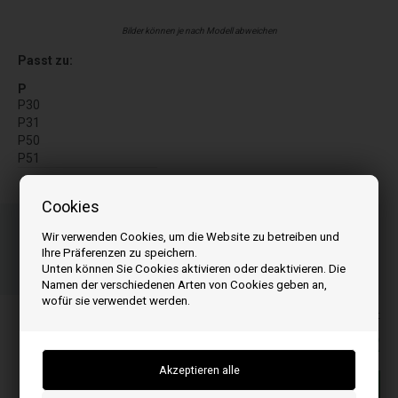
Bilder können je nach Modell abweichen
Passt zu:
P
P30
P31
P50
P51
Cookies
Bestellen Sie Ihre Artikel vor 15:00 Uhr
Schnelle Lieferung - Paketnummer an E-Mail
Wir verwenden Cookies, um die Website zu betreiben und
Ihre Präferenzen zu speichern.
03
15
30
Unten können Sie Cookies aktivieren oder deaktivieren. Die
ST.
MIN.
SEK.
Namen der verschiedenen Arten von Cookies geben an,
wofür sie verwendet werden.
Alle Preise inkl. MwSt
115,00
EUR
In den warenkorb