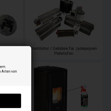
pejsen
Ventilator / Gebläse für Jydepejsen
Pelletofen
ern.
n Arten von