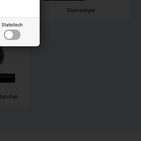
tofen
Glasreiniger
Statistisch
lletofen