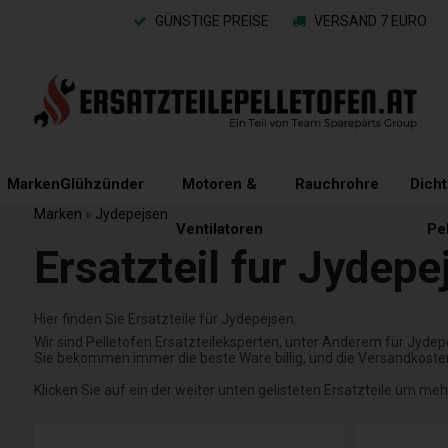
GÜNSTIGE PREISE
VERSAND 7 EURO
Marken
Glühzünder
Motoren &
Rauchrohre
Dich
Marken
»
Jydepejsen
Ventilatoren
Pe
Ersatzteil fur Jydepe
Hier finden Sie Ersatzteile für Jydepejsen.
Wir sind Pelletofen Ersatzteileksperten, unter Anderem für Jydepe
Sie bekommen immer die beste Ware billig, und die Versandkoste
Klicken Sie auf ein der weiter unten gelisteten Ersatzteile um m