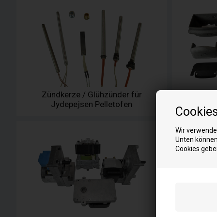
Zündkerze / Glühzünder für
Brenn
Jydepejsen Pelletofen
Jy
Cookie
Wir verwenden
Unten können 
Cookies gebe