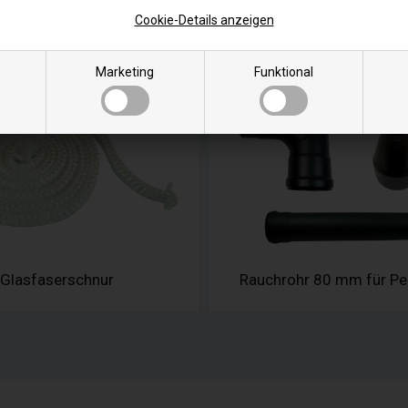
Cookie-Details anzeigen
für Jydepejsen Pelletofen
Dichtschnur für Pelle
Marketing
Funktional
Glasfaserschnur
Rauchrohr 80 mm für Pe