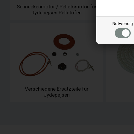
Schneckenmotor / Pelletsmotor für
Display 
Jydepejsen Pelletofen
Notwendig
Verschiedene Ersatzteile für
Jydepejsen