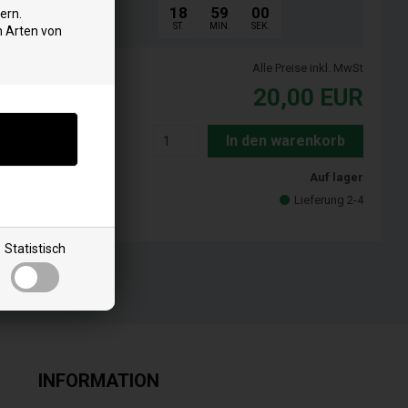
18
58
59
ern.
ST.
MIN.
SEK.
n Arten von
Alle Preise inkl. MwSt
20,00
EUR
In den warenkorb
Auf lager
Lieferung 2-4
Statistisch
INFORMATION