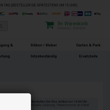
N TAG (BESTELLEN SIE SPÄTESTENS UM 15 UHR)
Ihr Warenkorb
0 Ware(r) - 0,00 EUR
igung &
Silikon / Kleber
Garten & Park
rtung
hitzebeständig
Ersatzteile
Bestellen Sie Ihre Artikel vor 15:00 Uhr
Schnelle Lieferung - Paketnummer an E-Mail