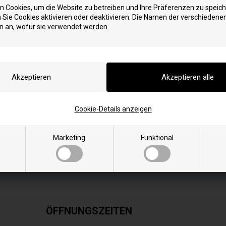
Skomo 5
Tromvik 6
 Cookies, um die Website zu betreiben und Ihre Präferenzen zu speich
Stavanger 6
Tromvik 7
Sie Cookies aktivieren oder deaktivieren. Die Namen der verschiedene
Stavanger 8
Tromvik 8
n an, wofür sie verwendet werden.
U
Ulvik 10
Ulvik 8
en
Cookie-Details anzeigen
Marketing
Funktional
ÖFFNUNGSZEITEN