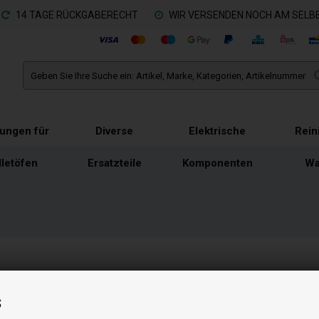
14 TAGE RÜCKGABERECHT
WIR VERSENDEN NOCH AM SELBE
tungen für
Diverse
Elektrische
Rein
lletöfen
Ersatzteile
Komponenten
Wa
s
S
T