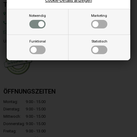
Cookie-Details anzeigen
Team SpareParts Group ApS
Klejsgaardvej 19A, Dk-7130 Juelsminde, Dänemark
Notwendig
Marketing
Tel: +49 40 299 99274
Mail:
info@ersatzteilepelletofen.at
USt-IdNr. : DK-35862803
Funktional
Statistisch
ÖFFNUNGSZEITEN
Montag:
9.00 - 15.00
Dienstag:
9.00 - 15.00
Mittwoch:
9.00 - 15.00
Donnerstag:
9.00 - 15.00
Freitag:
9.00 - 13.00