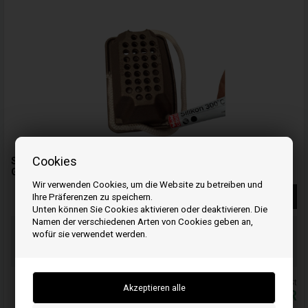
Cookies
Silikon hitzebeständig für Gebrauch bei Rauchsauger,
Glasdichtung und Reinigungstür
Wir verwenden Cookies, um die Website zu betreiben und
Weiterlesen
Ihre Präferenzen zu speichern.
Unten können Sie Cookies aktivieren oder deaktivieren. Die
Namen der verschiedenen Arten von Cookies geben an,
Bestellen Sie Ihre Artikel vor 15:00 Uhr
wofür sie verwendet werden.
Schnelle Lieferung - Paketnummer an E-Mail
Ihre Bestellung wird versendet mandag
Alle Preise inkl. MwSt
11,99
EUR