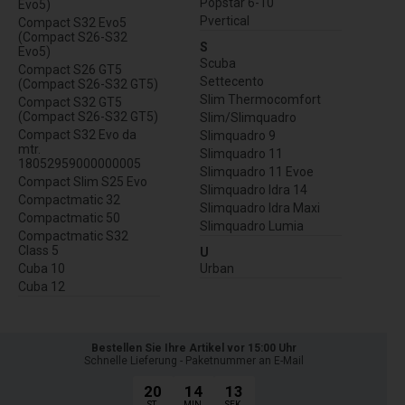
Popstar 6-10
Evo5)
Pvertical
Compact S32 Evo5
(Compact S26-S32
S
Evo5)
Scuba
Compact S26 GT5
Settecento
(Compact S26-S32 GT5)
Slim Thermocomfort
Compact S32 GT5
(Compact S26-S32 GT5)
Slim/Slimquadro
Compact S32 Evo da
Slimquadro 9
mtr.
Slimquadro 11
18052959000000005
Slimquadro 11 Evoe
Compact Slim S25 Evo
Slimquadro Idra 14
Compactmatic 32
Slimquadro Idra Maxi
Compactmatic 50
Slimquadro Lumia
Compactmatic S32
Class 5
U
Cuba 10
Urban
Cuba 12
Bestellen Sie Ihre Artikel vor 15:00 Uhr
Schnelle Lieferung - Paketnummer an E-Mail
20
14
13
ST.
MIN.
SEK.