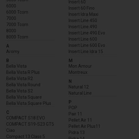
Insert 60
6000
Insert 60 Fino
6000 Tcom
Insert Idra Maxi
7000
Insert Line 450
7000 Tcom
Insert Line 490
8000
Insert Line 490 Evo
8000 Tcom
Insert Line 600
Insert Line 600 Evo
A
Aromy
Insert Line Idra 15
B
M
Bella Vista
Mon Amour
Bella Vista R Plus
Montreux
Bella Vista R2
N
Bella Vista Round
Natural 12
Bella Vista S2
Natural Line
Bella Vista Square
P
Bella Vista Square Plus
POP
C
Pair 11
COMPACT S18 EVO
Pellet Air 11
COMPACT S19-S23 GT5
Pellet Air Plus11
Ciao
Pidra 13
Compact 13 Class 5
Pidra 14