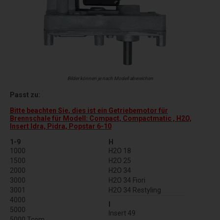
Bilder können je nach Modell abweichen
Passt zu:
Bitte beachten Sie, dies ist ein Getriebemotor für
Brennschale für Modell: Compact, Compactmatic , H2O,
Insert Idra, Pidra, Popstar 6-10
1-9
H
1000
H2O 18
1500
H2O 25
2000
H2O 34
3000
H2O 34 Fiori
3001
H2O 34 Restyling
4000
I
5000
Insert 49
5000 Tcom