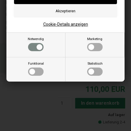
Esprit 490
Pidra 18
Esprit 540
S
Esprit 600
Slim Quadro Idra Maxi 14
I
Cookie-Details anzeigen
Insert Line Idra 15
Notwendig
Marketing
Bestellen Sie Ihre Artikel vor 15:00 Uhr
Schnelle Lieferung - Paketnummer an E-Mail
20
14
13
Funktional
Statistisch
ST.
MIN.
SEK.
Alle Preise inkl. MwSt
110,00
EUR
In den warenkorb
Auf lager
Lieferung 2-4