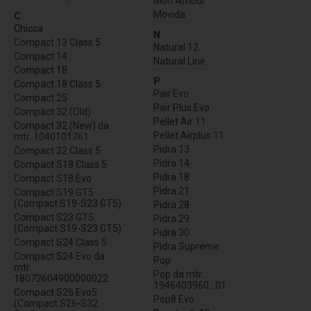
Mon Amour
Movida
C
Chicca
N
Compact 13 Class 5
Natural 12
Compact 14
Natural Line
Compact 18
P
Compact 18 Class 5
Pair Evo
Compact 25
Pair Plus Evo
Compact 32 (Old)
Pellet Air 11
Compact 32 (New) da
Pellet Airplus 11
mtr. 1040101761
Pidra 13
Compact 32 Class 5
Pidra 14
Compact S18 Class 5
Pidra 18
Compact S18 Evo
Pidra 21
Compact S19 GT5
(Compact S19-S23 GT5)
Pidra 28
Compact S23 GT5
Pidra 29
(Compact S19-S23 GT5)
Pidra 30
Compact S24 Class 5
Pidra Supreme
Compact S24 Evo da
Pop
mtr.
Pop da mtr.
18072604900000022
1946403960...01
Compact S26 Evo5
Pop8 Evo
(Compact S26-S32