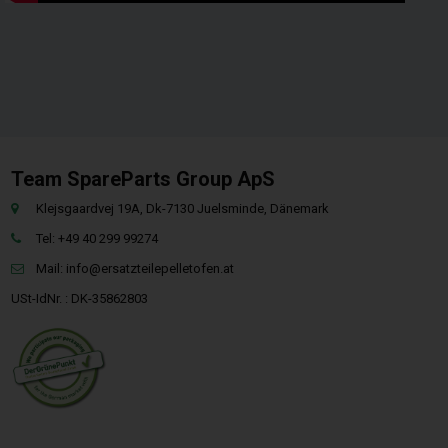
Team SpareParts Group ApS
Klejsgaardvej 19A, Dk-7130 Juelsminde, Dänemark
Tel: +49 40 299 99274
Mail:
info@ersatzteilepelletofen.at
USt-IdNr. : DK-35862803