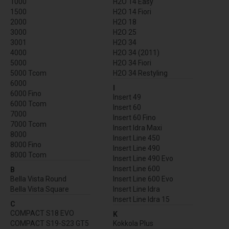
1000
H2O 14 Easy
1500
H2O 14 Fiori
2000
H2O 18
3000
H2O 25
3001
H2O 34
4000
H2O 34 (2011)
5000
H2O 34 Fiori
5000 Tcom
H2O 34 Restyling
6000
I
6000 Fino
Insert 49
6000 Tcom
Insert 60
7000
Insert 60 Fino
7000 Tcom
Insert Idra Maxi
8000
Insert Line 450
8000 Fino
Insert Line 490
8000 Tcom
Insert Line 490 Evo
Insert Line 600
B
Bella Vista Round
Insert Line 600 Evo
Bella Vista Square
Insert Line Idra
Insert Line Idra 15
C
COMPACT S18 EVO
K
COMPACT S19-S23 GT5
Kokkola Plus