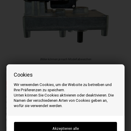
Bilder können je nach Modell abweichen
Passt zu:
Cookies
Bitte beachten Sie, dies ist ein Getriebemotor für
Wir verwenden Cookies, um die Website zu betreiben und
Brennschale für Modell: Compact, Compactmatic , H2O
Ihre Präferenzen zu speichern.
Unten können Sie Cookies aktivieren oder deaktivieren. Die
C
N
Namen der verschiedenen Arten von Cookies geben an,
Compact 13 Class 5
Natural 12
wofür sie verwendet werden.
Compact 18 class 5
Natural Line
Compact S18 Class 5
P
Compact Slim S25 Evo
Pellet Air Plus13
Pidra 13
E