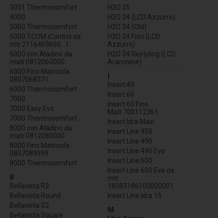
3001 Thermocomfort
H2O 25
4000
H2O 34 (LCD Azzurro)
5000 Thermocomfort
H2O 34 (Old)
5000 TCOM iControl da
H2O 34 Fiori (LCD
mtr.2116469660...1
Azzurro)
6000 con Aladino da
H2O 34 Restyling (LCD
matr.0812060000
Arancione)
6000 Fino Matricola
I
0807068371
Insert 49
6000 Thermocomfort
Insert 60
7000
Insert 60 Fino
7000 Easy Evo
Matr.700112361
7000 Thermocomfort
Insert Idra Maxi
8000 con Aladino da
Insert Line 450
matr.0812080000
Insert Line 490
8000 Fino Matricola
Insert Line 490 Evo
0807089999
Insert Line 600
8000 Thermocomfort
Insert Line 600 Evo da
B
mtr
Bellavista R2
18083186100000001
Bellavista Round
Insert Line Idra 15
Bellavista S2
M
Bellavista Square