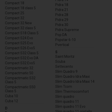
Compact 18
Pidra 18
Compact 18 class 5
Pidra 21
Compact 25
Pidra 28
Compact 32
Pidra 29
Compact 32 New
Pidra 30
Compact 32 class 5
Pidra Supreme
Compact S18 Class 5
Pop DA
Compact S24 Evo
Popstar 6-10
Compact S25 Evo
Pvertical
Compact S26 Evo5
S
Compact S32 Class 5
Saint Moritz
Compact S32 Evo DA
Scuba
Compact S32 Evo5
Settecento
Compactmatic 32
Slim Quadro 9
Compactmatic 50
Slim Quadro Idra Maxi
Compactmatic S32
Slim Quadro Idra Maxi 14
Class 5
Slim Tcom
Compactmatic S50
Class 5
Slim Thermocomfort
Cuba 10
Slim quadro
Cuba 12
Slim quadro 11
Slim quadro 11 Evo
D
Slim quadro 11 cristallo