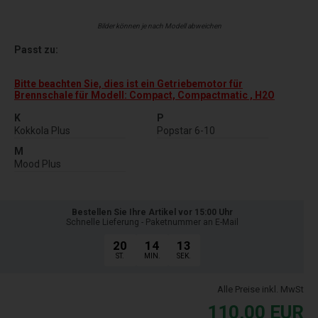
Bilder können je nach Modell abweichen
Passt zu:
Bitte beachten Sie, dies ist ein Getriebemotor für
Brennschale für Modell: Compact, Compactmatic , H2O
K
P
Kokkola Plus
Popstar 6-10
M
Mood Plus
Bestellen Sie Ihre Artikel vor 15:00 Uhr
Schnelle Lieferung - Paketnummer an E-Mail
20
14
13
ST.
MIN.
SEK.
Alle Preise inkl. MwSt
110,00
EUR