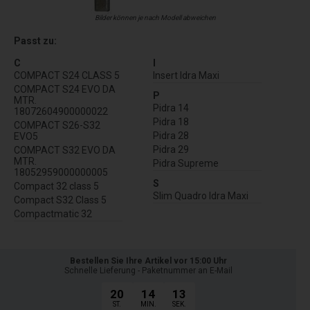
Bilder können je nach Modell abweichen
Passt zu:
C
I
COMPACT S24 CLASS 5
Insert Idra Maxi
COMPACT S24 EVO DA
P
MTR.
Pidra 14
18072604900000022
Pidra 18
COMPACT S26-S32
Pidra 28
EVO5
Pidra 29
COMPACT S32 EVO DA
MTR.
Pidra Supreme
18052959000000005
S
Compact 32 class 5
Slim Quadro Idra Maxi
Compact S32 Class 5
Compactmatic 32
Bestellen Sie Ihre Artikel vor 15:00 Uhr
Schnelle Lieferung - Paketnummer an E-Mail
20
14
13
ST.
MIN.
SEK.