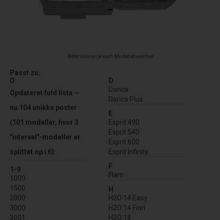
Bilder können je nach Modell abweichen
Passt zu:
O
D
Dorica
Opdateret fuld liste —
Dorica Plus
nu 104 unikke poster
E
(101 modeller, hvor 3
Esprit 490
Esprit 540
"interval"-modeller er
Esprit 600
splittet op i 6):
Esprit Infinity
F
1-9
Flam
1000
1500
H
2000
H2O 14 Easy
3000
H2O 14 Fiori
3001
H2O 18