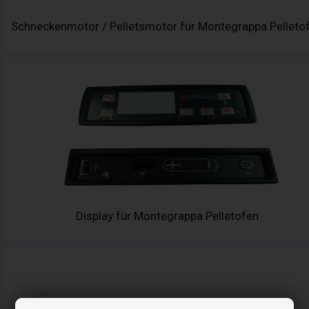
Schneckenmotor / Pelletsmotor für Montegrappa Pelleto
Display für Montegrappa Pelletofen