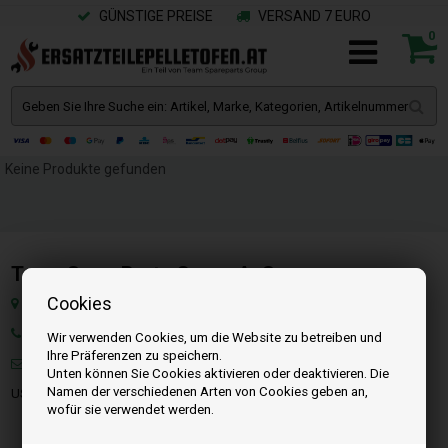
GÜNSTIGE PREISE
VERSAND 7 EURO
0
Keine Produkte gefunden
Team SpareParts Group ApS
Cookies
Klejsgaardvej 19A, Dk-7130 Juelsminde, Dänemark
Tel: +49 40 299 99274
Wir verwenden Cookies, um die Website zu betreiben und
Ihre Präferenzen zu speichern.
Mail:
info@ersatzteilepelletofen.at
Unten können Sie Cookies aktivieren oder deaktivieren. Die
Namen der verschiedenen Arten von Cookies geben an,
USt-IdNr. : DK-35862803
wofür sie verwendet werden.