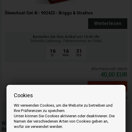
Ölwechsel-Set 4l - 992423 - Briggs & Stratton
Weiterlesen
Bestellen Sie Ihre Artikel vor 15:00 Uhr
Schnelle Lieferung - Paketnummer an E-Mail
16
16
31
ST.
MIN.
SEK.
Alle Preise inkl. MwSt
40,00
EUR
Ausverkauft
Cookies
Ausverkauft
Wir verwenden Cookies, um die Website zu betreiben und
Ihre Präferenzen zu speichern.
Unten können Sie Cookies aktivieren oder deaktivieren. Die
Namen der verschiedenen Arten von Cookies geben an,
Wählen Sie die richtigen Serviceprodukte für Ihren
wofür sie verwendet werden.
Briggs & Stratton Motor