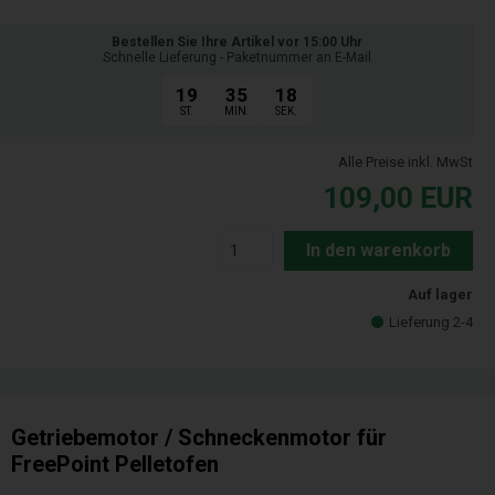
Bestellen Sie Ihre Artikel vor 15:00 Uhr
Schnelle Lieferung - Paketnummer an E-Mail
19
35
17
ST.
MIN.
SEK.
Alle Preise inkl. MwSt
109,00
EUR
In den warenkorb
Auf lager
Lieferung 2-4
Getriebemotor / Schneckenmotor für
FreePoint Pelletofen