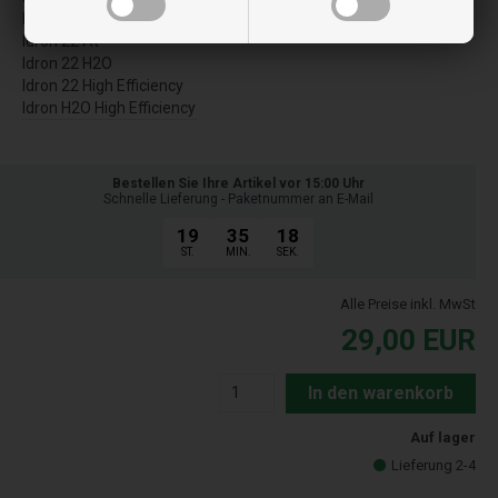
Idron 22
Idron 22 At
Idron 22 H2O
Idron 22 High Efficiency
Idron H2O High Efficiency
Bestellen Sie Ihre Artikel vor 15:00 Uhr
Schnelle Lieferung - Paketnummer an E-Mail
19
35
17
ST.
MIN.
SEK.
Alle Preise inkl. MwSt
29,00
EUR
In den warenkorb
Auf lager
Lieferung 2-4