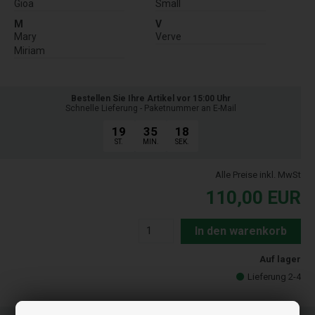
Gioa
Small
M
V
Mary
Verve
Miriam
Bestellen Sie Ihre Artikel vor 15:00 Uhr
Schnelle Lieferung - Paketnummer an E-Mail
19
35
17
ST.
MIN.
SEK.
Alle Preise inkl. MwSt
110,00
EUR
In den warenkorb
Auf lager
Lieferung 2-4