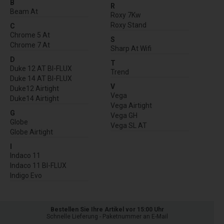
B
R
Beam At
Roxy 7Kw
Roxy Stand
C
Chrome 5 At
S
Chrome 7 At
Sharp At Wifi
D
T
Duke 12 AT BI-FLUX
Trend
Duke 14 AT BI-FLUX
V
Duke12 Airtight
Vega
Duke14 Airtight
Vega Airtight
G
Vega GH
Globe
Vega SL AT
Globe Airtight
I
Indaco 11
Indaco 11 BI-FLUX
Indigo Evo
Bestellen Sie Ihre Artikel vor 15:00 Uhr
Schnelle Lieferung - Paketnummer an E-Mail