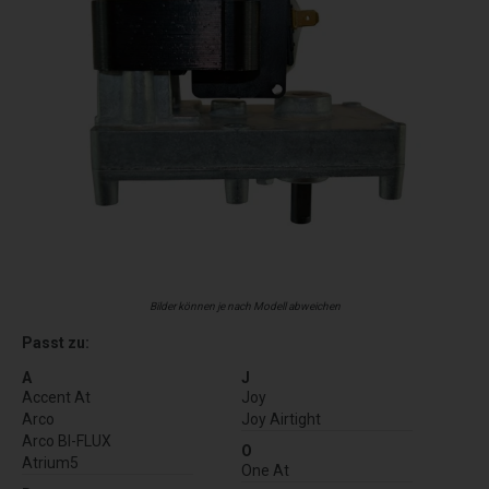
Bilder können je nach Modell abweichen
Passt zu:
A
J
Accent At
Joy
Arco
Joy Airtight
Arco BI-FLUX
O
Atrium5
One At