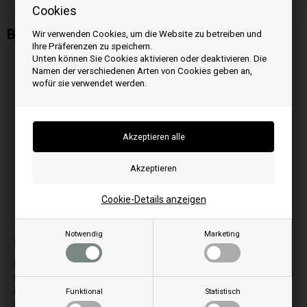
Cookies
Buchse passt zu FreePoint Pelletofen
Wir verwenden Cookies, um die Website zu betreiben und
Ihre Präferenzen zu speichern.
Unten können Sie Cookies aktivieren oder deaktivieren. Die
Namen der verschiedenen Arten von Cookies geben an,
wofür sie verwendet werden.
Cookie-Details anzeigen
Bilder können je nach Modell abweichen
Notwendig
Marketing
Passt zu:
I
Idron 11
Idron 15
Funktional
Statistisch
Idron 15 High Efficiency