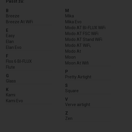
Passt zu:
B
M
Breeze
Mika
Breeze At WiFi
Mika Evo
Modo AT BI-FLUX WiFi
E
Modo AT FSC WiFi
Easy
Modo AT Stand WiFi
Elan
Modo AT WiFi,
Elan Evo
Modo At
F
Moon
Flos 6 BI-FLUX
Moon At Wifi
Flute
P
G
Pretty Airtight
Glass
S
K
Square
Kami
V
Kami Evo
Verve airtight
Z
Zen