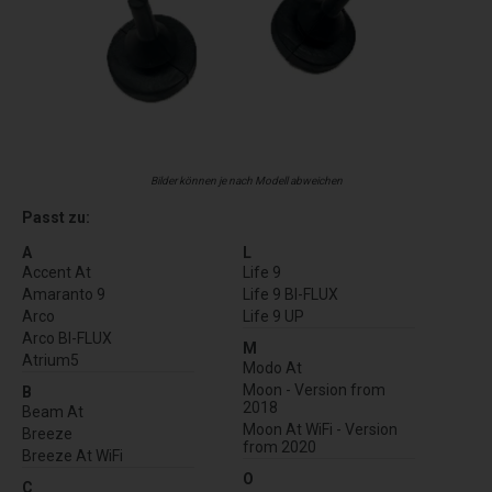
Bilder können je nach Modell abweichen
Passt zu:
A
L
Accent At
Life 9
Amaranto 9
Life 9 BI-FLUX
Arco
Life 9 UP
Arco BI-FLUX
M
Atrium5
Modo At
Moon - Version from
B
2018
Beam At
Moon At WiFi - Version
Breeze
from 2020
Breeze At WiFi
O
C