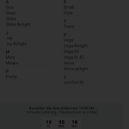
G
S
Gioa
Small
Glass
Style
Globe
T
Globe Airtight
Trend
J
V
Joy
Vega
Joy Airtight
Vega Airtight
Vega GH
M
Mary
Vega SL AT
Miriam
Verve
Verve airtight
P
Pretty
C
comfort 80
Bestellen Sie Ihre Artikel vor 15:00 Uhr
Schnelle Lieferung - Paketnummer an E-Mail
19
35
17
ST.
MIN.
SEK.