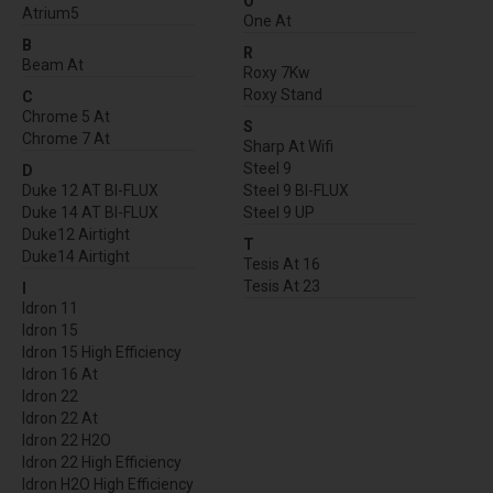
O
Atrium5
One At
B
R
Beam At
Roxy 7Kw
Roxy Stand
C
Chrome 5 At
S
Chrome 7 At
Sharp At Wifi
Steel 9
D
Duke 12 AT BI-FLUX
Steel 9 BI-FLUX
Duke 14 AT BI-FLUX
Steel 9 UP
Duke12 Airtight
T
Duke14 Airtight
Tesis At 16
Tesis At 23
I
Idron 11
Idron 15
Idron 15 High Efficiency
Idron 16 At
Idron 22
Idron 22 At
Idron 22 H2O
Idron 22 High Efficiency
Idron H2O High Efficiency