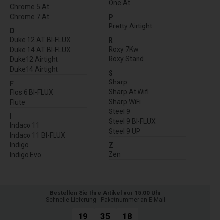
One At
Chrome 5 At
Chrome 7 At
P
Pretty Airtight
D
Duke 12 AT BI-FLUX
R
Roxy 7Kw
Duke 14 AT BI-FLUX
Roxy Stand
Duke12 Airtight
Duke14 Airtight
S
Sharp
F
Sharp At Wifi
Flos 6 BI-FLUX
Sharp WiFi
Flute
Steel 9
I
Steel 9 BI-FLUX
Indaco 11
Steel 9 UP
Indaco 11 BI-FLUX
Indigo
Z
Zen
Indigo Evo
Bestellen Sie Ihre Artikel vor 15:00 Uhr
Schnelle Lieferung - Paketnummer an E-Mail
19
35
17