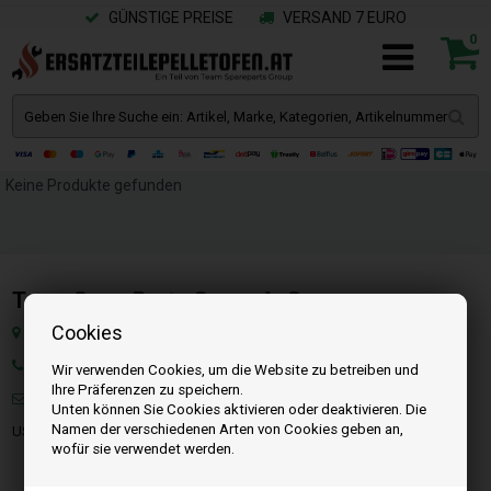
GÜNSTIGE PREISE
VERSAND 7 EURO
0
Keine Produkte gefunden
Team SpareParts Group ApS
Cookies
Klejsgaardvej 19A, Dk-7130 Juelsminde, Dänemark
Tel: +49 40 299 99274
Wir verwenden Cookies, um die Website zu betreiben und
Ihre Präferenzen zu speichern.
Mail:
info@ersatzteilepelletofen.at
Unten können Sie Cookies aktivieren oder deaktivieren. Die
Namen der verschiedenen Arten von Cookies geben an,
USt-IdNr. : DK-35862803
wofür sie verwendet werden.