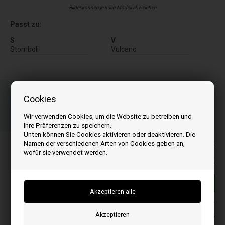
Bilder können je nach Modell abweichen
Passt zu:
S
V
Stomboli
Vulcano
Bestellen Sie Ihre Artikel vor 15:00 Uhr
Schnelle Lieferung - Paketnummer an E-Mail
Cookies
07
25
50
Wir verwenden Cookies, um die Website zu betreiben und
ST.
MIN.
SEK.
Ihre Präferenzen zu speichern.
Unten können Sie Cookies aktivieren oder deaktivieren. Die
Alle Preise inkl. MwSt
Namen der verschiedenen Arten von Cookies geben an,
wofür sie verwendet werden.
75,00
EUR
In den warenkorb
Auf lager
Lieferung 2-4