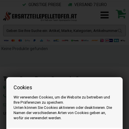
GÜNSTIGE PREISE
VERSAND 7 EURO
0
Keine Produkte gefunden
Team SpareParts Group ApS
Cookies
Klejsgaardvej 19A, Dk-7130 Juelsminde, Dänemark
Tel: +49 40 299 99274
Wir verwenden Cookies, um die Website zu betreiben und
Ihre Präferenzen zu speichern.
Mail:
info@ersatzteilepelletofen.at
Unten können Sie Cookies aktivieren oder deaktivieren. Die
Namen der verschiedenen Arten von Cookies geben an,
USt-IdNr. : DK-35862803
wofür sie verwendet werden.