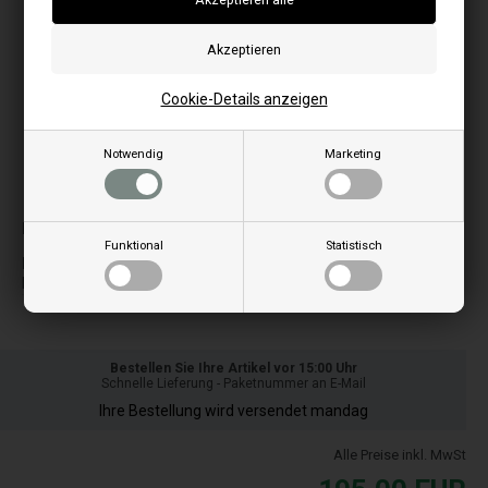
Cookie-Details anzeigen
Notwendig
Marketing
Bilder können je nach Modell abweichen
Passt zu:
Funktional
Statistisch
N
S
Notus
Solanus Aqua
Bestellen Sie Ihre Artikel vor 15:00 Uhr
Schnelle Lieferung - Paketnummer an E-Mail
Ihre Bestellung wird versendet mandag
Alle Preise inkl. MwSt