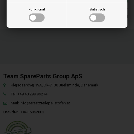
Auf lager
Funktional
Statistisch
Lieferung 2-4
Team SpareParts Group ApS
Klejsgaardvej 19A, Dk-7130 Juelsminde, Dänemark
Tel: +49 40 299 99274
Mail:
info@ersatzteilepelletofen.at
USt-IdNr. : DK-35862803