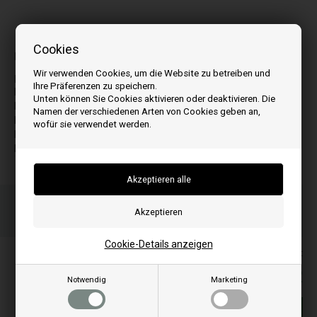
Bilder können je nach Modell abweichen
Cookies
Passt zu:
Wir verwenden Cookies, um die Website zu betreiben und
P
Ihre Präferenzen zu speichern.
P1
Unten können Sie Cookies aktivieren oder deaktivieren. Die
P1.1
Namen der verschiedenen Arten von Cookies geben an,
P1.3
wofür sie verwendet werden.
P1.4
P4
Bestellen Sie Ihre Artikel vor 15:00 Uhr
Schnelle Lieferung - Paketnummer an E-Mail
Ihre Bestellung wird versendet mandag
Cookie-Details anzeigen
Alle Preise inkl. MwSt
125,00
EUR
Notwendig
Marketing
In den warenkorb