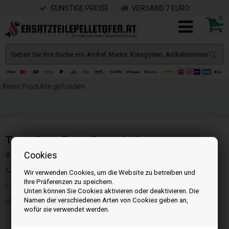
GÜNSTIGE PREISE
VERSAND 7 EURO
0
Keine Produkte gefunden
Team SpareParts Group ApS
Cookies
Klejsgaardvej 19A, Dk-7130 Juelsminde, Dänemark
Tel: +49 40 299 99274
Wir verwenden Cookies, um die Website zu betreiben und
Ihre Präferenzen zu speichern.
Mail:
info@ersatzteilepelletofen.at
Unten können Sie Cookies aktivieren oder deaktivieren. Die
Namen der verschiedenen Arten von Cookies geben an,
USt-IdNr. : DK-35862803
wofür sie verwendet werden.