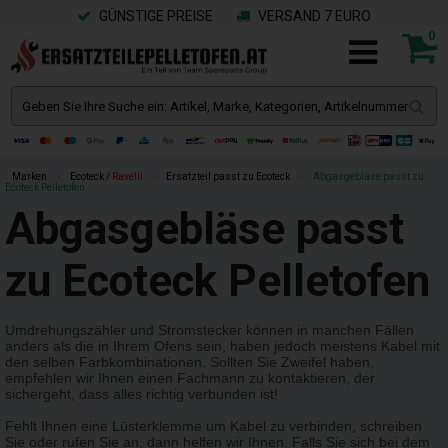
GÜNSTIGE PREISE
VERSAND 7 EURO
0
Marken
»
Ecoteck /
Ravelli
»
Ersatzteil passt zu Ecoteck
»
Abgasgebläse passt zu
Ecoteck Pelletofen
Abgasgebläse passt
zu Ecoteck Pelletofen
Umdrehungszähler und Stromstecker können in manchen Fällen
anders als die in Ihrem Ofens sein, haben jedoch meistens Kabel mit
den selben Farbkombinationen. Sollten Sie Zweifel haben,
empfehlen wir Ihnen einen Fachmann zu kontaktieren, der
sichergeht, dass alles richtig verbunden ist!
Fehlt Ihnen eine Lüsterklemme um Kabel zu verbinden, schreiben
Sie oder rufen Sie an, dann helfen wir Ihnen. Falls Sie sich bei dem