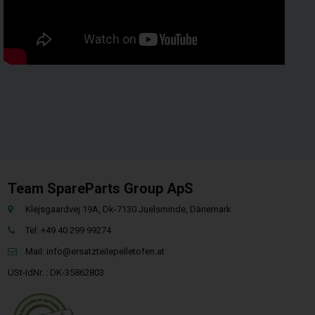
Team SpareParts Group ApS
Klejsgaardvej 19A, Dk-7130 Juelsminde, Dänemark
Tel: +49 40 299 99274
Mail:
info@ersatzteilepelletofen.at
USt-IdNr. : DK-35862803