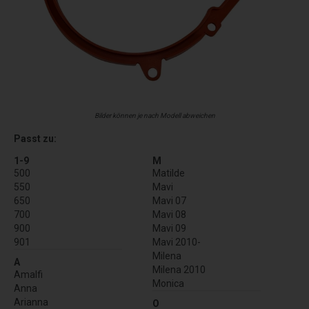
Bilder können je nach Modell abweichen
Passt zu:
1-9
M
500
Matilde
550
Mavi
650
Mavi 07
700
Mavi 08
900
Mavi 09
901
Mavi 2010-
Milena
A
Milena 2010
Amalfi
Monica
Anna
Arianna
O