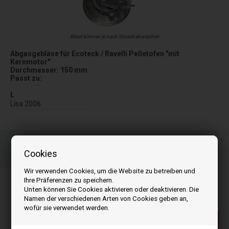
Bilder können je nach Modell abweichen
Abgasgebläse für Ecoteck / Ravelli Pelletofen "mit
Kernmotor"
Durchmesser: 150 mm
Passt zu:
L
Lisa 2006
Bestellen Sie Ihre Artikel vor 15:00 Uhr
Schnelle Lieferung - Paketnummer an E-Mail
Cookies
Ihre Bestellung wird versendet mandag
Wir verwenden Cookies, um die Website zu betreiben und
Alle Preise inkl. MwSt
Ihre Präferenzen zu speichern.
Unten können Sie Cookies aktivieren oder deaktivieren. Die
180,00
EUR
Namen der verschiedenen Arten von Cookies geben an,
wofür sie verwendet werden.
Ausverkauft