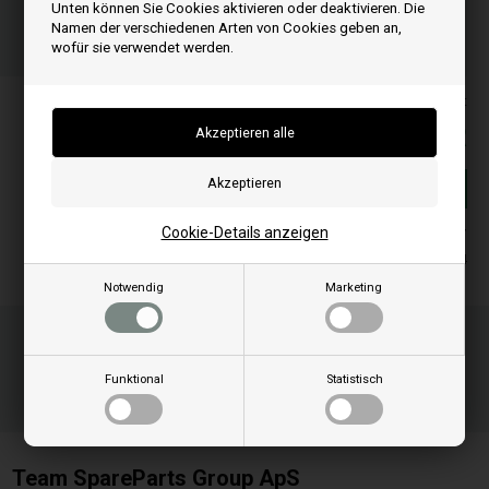
Unten können Sie Cookies aktivieren oder deaktivieren. Die
Bestellen Sie Ihre Artikel vor 15:00 Uhr
Namen der verschiedenen Arten von Cookies geben an,
Schnelle Lieferung - Paketnummer an E-Mail
wofür sie verwendet werden.
Ihre Bestellung wird versendet mandag
Alle Preise inkl. MwSt
10,00
EUR
In den warenkorb
Cookie-Details anzeigen
Auf lager
Lieferung 2-4
Notwendig
Marketing
Funktional
Statistisch
Team SpareParts Group ApS