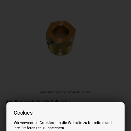
Bilder können je nach Modell abweichen
Zündkerze adapter für Pelletofen
Durchmesser: 12,6 mm
Cookies
3/8" faden
Wir verwenden Cookies, um die Website zu betreiben und
Ihre Präferenzen zu speichern.