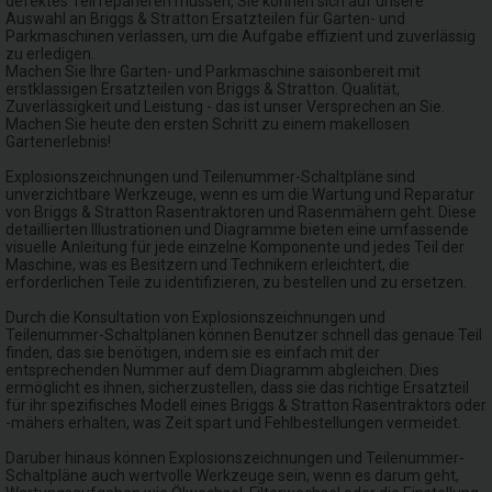
defektes Teil reparieren müssen, Sie können sich auf unsere
Auswahl an Briggs & Stratton Ersatzteilen für Garten- und
Parkmaschinen verlassen, um die Aufgabe effizient und zuverlässig
zu erledigen.
Machen Sie Ihre Garten- und Parkmaschine saisonbereit mit
erstklassigen Ersatzteilen von Briggs & Stratton. Qualität,
Zuverlässigkeit und Leistung - das ist unser Versprechen an Sie.
Machen Sie heute den ersten Schritt zu einem makellosen
Gartenerlebnis!
Explosionszeichnungen und Teilenummer-Schaltpläne sind
unverzichtbare Werkzeuge, wenn es um die Wartung und Reparatur
von Briggs & Stratton Rasentraktoren und Rasenmähern geht. Diese
detaillierten Illustrationen und Diagramme bieten eine umfassende
visuelle Anleitung für jede einzelne Komponente und jedes Teil der
Maschine, was es Besitzern und Technikern erleichtert, die
erforderlichen Teile zu identifizieren, zu bestellen und zu ersetzen.
Durch die Konsultation von Explosionszeichnungen und
Teilenummer-Schaltplänen können Benutzer schnell das genaue Teil
finden, das sie benötigen, indem sie es einfach mit der
entsprechenden Nummer auf dem Diagramm abgleichen. Dies
ermöglicht es ihnen, sicherzustellen, dass sie das richtige Ersatzteil
für ihr spezifisches Modell eines Briggs & Stratton Rasentraktors oder
-mähers erhalten, was Zeit spart und Fehlbestellungen vermeidet.
Darüber hinaus können Explosionszeichnungen und Teilenummer-
Schaltpläne auch wertvolle Werkzeuge sein, wenn es darum geht,