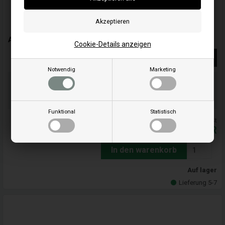
A/C-Filter - 595435 - Briggs & Stratton
Cookie-Details anzeigen
Weiterlesen
Notwendig
Marketing
Bestellen Sie Ihre Artikel vor 15:00 Uhr
Schnelle Lieferung - Paketnummer an E-Mail
Ihre Bestellung wird versendet mandag
Funktional
Statistisch
Alle Preise inkl. MwSt
26,00
EUR
In den warenkorb
Auf lager
Lieferung 5-7