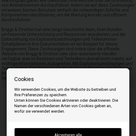
Wartungsaufgaben wie Ölwechsel, Filterwechsel oder die Einstellung
von Antriebsriemen durchzuführen. Indem sie auf diese Zeichnungen
verweisen, können Benutzer einfach die notwendigen Schritte und
Komponenten identifizieren, um die Wartung korrekt und effizient
durchzuführen.
Briggs & Stratton hat eine lange Geschichte darin, ihren Kunden
umfassende Unterstützung und Ressourcen anzubieten, und die
Einbeziehung von Explosionszeichnungen und Teilenummer-
Schaltplänen in ihre Dokumentation ist ein Beispiel für dieses
Engagement. Diese Zeichnungen sind online über die offizielle
Website von Briggs & Stratton oder über autorisierte Händler
verfügbar, was es Besitzern und Technikern überall leicht macht, auf
wichtige Informationen zuzugreifen. Mit Explosionszeichnungen und
Teilenummer-Schaltplänen zur Hand können Besitzer und Techniker
ihre Briggs & Stratton Rasentraktoren und Rasenmäher mit
Vertrauen, Präzision und Genauigkeit warten und reparieren.
Cookies
Wir verwenden Cookies, um die Website zu betreiben und
Ihre Präferenzen zu speichern.
Unten können Sie Cookies aktivieren oder deaktivieren. Die
Namen der verschiedenen Arten von Cookies geben an,
wofür sie verwendet werden.