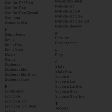
Megan Idro Steel
Comfort P85 Plus
Melinda Idro
Comfort Plus
Melinda Idro 2.0
Comfort Plus Crystal
Melinda Idro Steel
Contessa
Melinda Idro Steel 2.0
Costanza Idro
Melinda Steel Air
D
P
Delizia Forno
Preziosa
Divina
Preziosa Steel
Divina Plus
Divina Steel
R
Dorina
Rosy
Doroty
S
Duchessa
Sibilla
Duchessa Idro
Sibilla Plus
Duchessa Idro Steel
Souvenir
Duchessa Steel
Souvenir Lux
Souvenir Lux Evo
E
Ecofiamma
Souvenir Steel
Ecologica
Souvenir Steel Evo
Ecologica Idro
T
Ecologica Idro Steel
Teodora
Ecolux 1