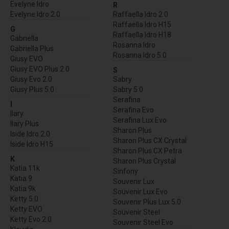
Evelyne Idro
R
Evelyne Idro 2.0
Raffaella Idro 2.0
Raffaella Idro H15
G
Raffaella Idro H18
Gabriella
Rosanna Idro
Gabriella Plus
Rosanna Idro 5.0
Giusy EVO
Giusy EVO Plus 2.0
S
Giusy Evo 2.0
Sabry
Giusy Plus 5.0
Sabry 5.0
Serafina
I
Serafina Evo
Ilary
Serafina Lux Evo
Ilary Plus
Sharon Plus
Iside Idro 2.0
Sharon Plus CX Crystal
Iside Idro H15
Sharon Plus CX Petra
K
Sharon Plus Crystal
Katia 11k
Sinfony
Katia 9
Souvenir Lux
Katia 9k
Souvenir Lux Evo
Ketty 5.0
Souvenir Plus Lux 5.0
Ketty EVO
Souvenir Steel
Ketty Evo 2.0
Souvenir Steel Evo