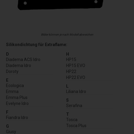
Bilder können je nach Modell abweichen
Silikondichtung für Extraflame:
D
H
Diadema ACS Idro
HP15
Diadema Idro
HP15 EVO
Doroty
HP22
HP22 EVO
E
Ecologica
L
Emma
Liliana Idro
Emma Plus
S
Evelyne Idro
Serafina
F
T
Fiandra Idro
Tosca
Tosca Plus
G
Giusy