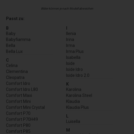
Bilder können je nach Modell abweichen
Passt zu:
B
I
Baby
Ilenia
Babyfiamma
Irina
Bella
Irma
Bella Lux
Irma Plus
Isabella
C
Iside
Celina
Iside Idro
Clementina
Iside Idro 2.0
Cleopatra
Comfort Idro
K
Comfort Idro L80
Karolina
Comfort Maxi
Karolina Steel
Comfort Mini
Klaudia
Comfort Mini Crystal
Klaudia Plus
Comfort P70
L
Comfort P70H49
Luisella
Comfort P80
M
Comfort P85