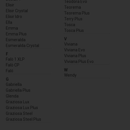
Teodora Evo
Elisir
Teorema
Elisir Crystal
Teorema Plus
Elisir Idro
Terry Plus
Ella
Tosca
Emma
Tosca Plus
Emma Plus
V
Esmeralda
Viviana
Esmeralda Crystal
Viviana Evo
F
Viviana Plus
Falò 1 XLP
Viviana Plus Evo
Falò CP
W
Faló
Wendy
G
Gabriella
Gabriella Plus
Glenda
Graziosa Lux
Graziosa Lux Plus
Graziosa Steel
Graziosa Steel Plus