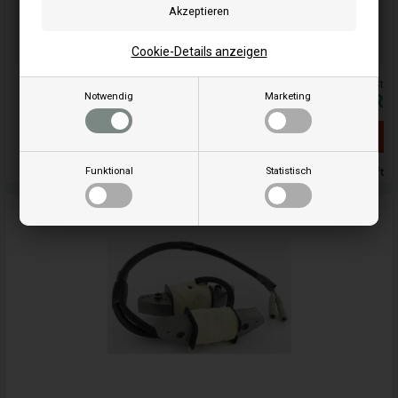
Schnelle Lieferung - Paketnummer an E-Mail
17
25
55
ST.
MIN.
SEK.
Cookie-Details anzeigen
Alle Preise inkl. MwSt
Notwendig
Marketing
150,16
EUR
Ausverkauft
Funktional
Statistisch
Ausverkauft