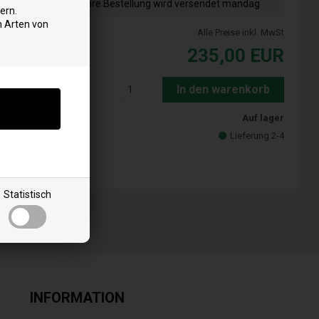
Ihre Bestellung wird versendet mandag
ern.
n Arten von
Alle Preise inkl. MwSt
235,00
EUR
In den warenkorb
Auf lager
Lieferung 2-4
Statistisch
INFORMATION