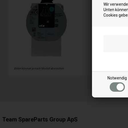
Wir verwenden
Weiterles
Unten können 
Cookies gebe
Bilder können je nach Modell abweichen
Notwendig
Team SpareParts Group ApS