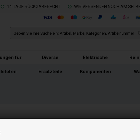
14 TAGE RÜCKGABERECHT
WIR VERSENDEN NOCH AM SELBE
tungen für
Diverse
Elektrische
Rein
lletöfen
Ersatzteile
Komponenten
Wa
mpe passt zu vielen verschiedenen Pelletöfen
s
 mm und 1" Gewinde