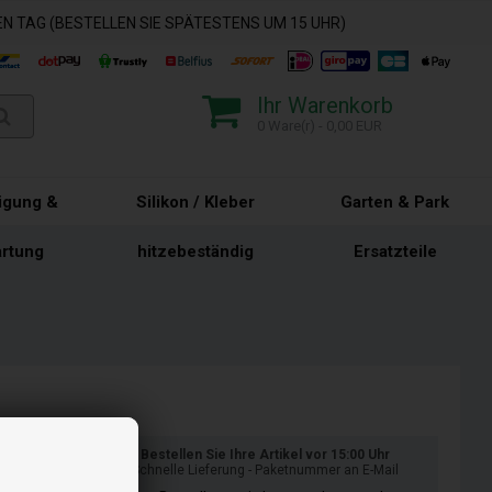
N TAG (BESTELLEN SIE SPÄTESTENS UM 15 UHR)
Ihr Warenkorb
0 Ware(r) - 0,00 EUR
igung &
Silikon / Kleber
Garten & Park
rtung
hitzebeständig
Ersatzteile
Bestellen Sie Ihre Artikel vor 15:00 Uhr
Schnelle Lieferung - Paketnummer an E-Mail