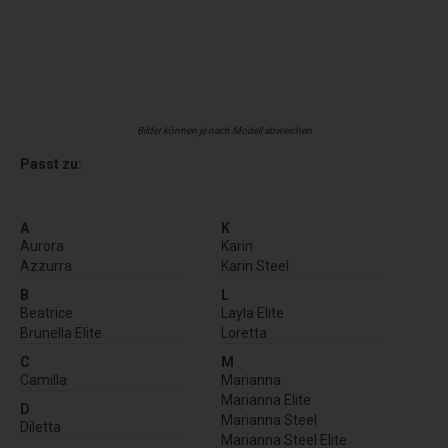
Bilder können je nach Modell abweichen
Passt zu:
A
K
Aurora
Karin
Azzurra
Karin Steel
B
L
Beatrice
Layla Elite
Brunella Elite
Loretta
C
M
Camilla
Marianna
Marianna Elite
D
Marianna Steel
Diletta
Marianna Steel Elite