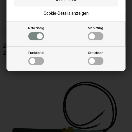
Auf lager
Cookie-Details anzeigen
Lieferung 2-4
Notwendig
Marketing
Zündkerze / Glühzünder (Keramisch) für Dal
ZottoPelletofen
Funktional
Statistisch