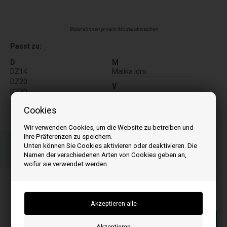
Bilder können je nach Modell abweichen
Passt zu:
D
M
DZ14
Malika Idro
DZ20
V
DZ30
Veronica Idro 011
Cookies
Wir verwenden Cookies, um die Website zu betreiben und
Ihre Präferenzen zu speichern.
Bestellen Sie Ihre Artikel vor 15:00 Uhr
Unten können Sie Cookies aktivieren oder deaktivieren. Die
Schnelle Lieferung - Paketnummer an E-Mail
Namen der verschiedenen Arten von Cookies geben an,
Ihre Bestellung wird versendet mandag
wofür sie verwendet werden.
Alle Preise inkl. MwSt
55,00
EUR
In den warenkorb