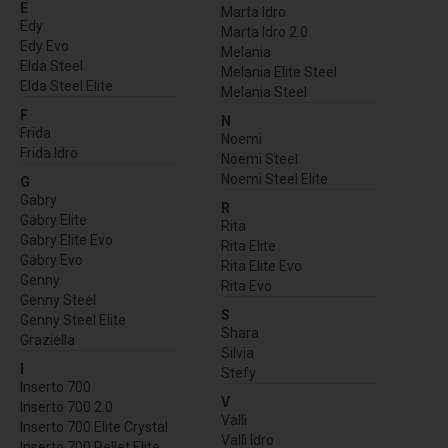
E
Marta Idro
Edy
Marta Idro 2.0
Edy Evo
Melania
Elda Steel
Melania Elite Steel
Elda Steel Elite
Melania Steel
F
N
Frida
Noemi
Frida Idro
Noemi Steel
Noemi Steel Elite
G
Gabry
R
Gabry Elite
Rita
Gabry Elite Evo
Rita Elite
Gabry Evo
Rita Elite Evo
Genny
Rita Evo
Genny Steel
S
Genny Steel Elite
Shara
Graziella
Silvia
I
Stefy
Inserto 700
V
Inserto 700 2.0
Vallì
Inserto 700 Elite Crystal
Vallì Idro
Inserto 700 Pellet Elite