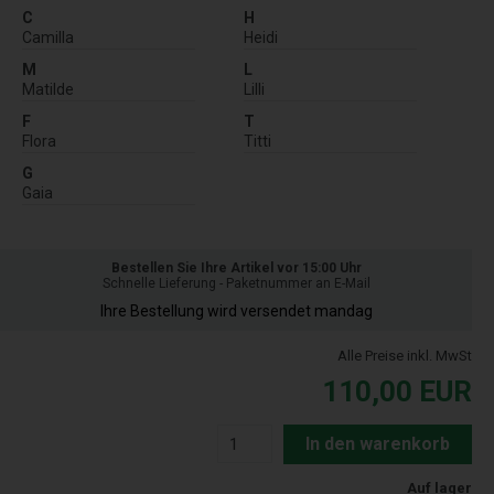
C
H
Camilla
Heidi
M
L
Matilde
Lilli
F
T
Flora
Titti
G
Gaia
Bestellen Sie Ihre Artikel vor 15:00 Uhr
Schnelle Lieferung - Paketnummer an E-Mail
Ihre Bestellung wird versendet mandag
Alle Preise inkl. MwSt
110,00
EUR
In den warenkorb
Auf lager