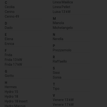
Linea Maiilica
C
Cecilia
Linea Pellet
Cerino
Luisa 13 kW
Cerino 49
M
Manola
D
Dado
Michelangelo
E
N
Elena
Nerella
Enrica
P
Prezzemolo
F
Frida
R
Frida 13 kW
Raffaello
Frida 17 kW
S
G
Sissi
Giotto
Sonia
H
T
Hermes
Tipo
Hydro 15
V
Hydro 18
Venere 13 kW
Hydro 18 Insert
Venere 17 kW
Hydro Marcus