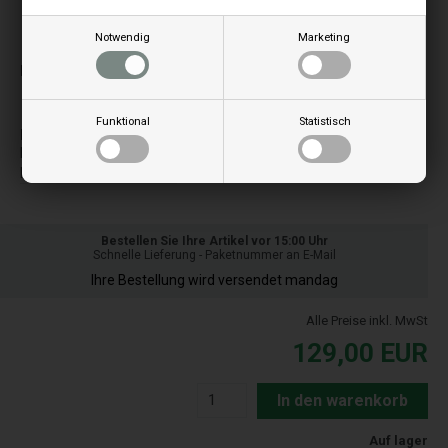
Notwendig
Marketing
Bilder können je nach Modell abweichen
Passt zu:
Funktional
Statistisch
H
Hydro 20 No ACS
Hydro 24 kW No ACS
Bestellen Sie Ihre Artikel vor 15:00 Uhr
Schnelle Lieferung - Paketnummer an E-Mail
Ihre Bestellung wird versendet mandag
Alle Preise inkl. MwSt
129,00
EUR
In den warenkorb
Auf lager