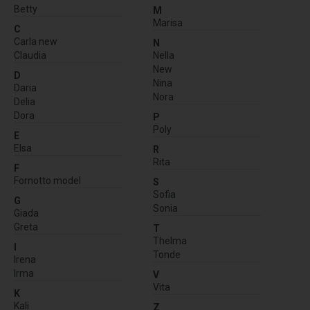
Betty
M
Marisa
C
Carla new
N
Claudia
Nella
New
D
Nina
Daria
Nora
Delia
Dora
P
Poly
E
Elsa
R
Rita
F
Fornotto model
S
Sofia
G
Sonia
Giada
Greta
T
Thelma
I
Tonde
Irena
Irma
V
Vita
K
Kali
Z