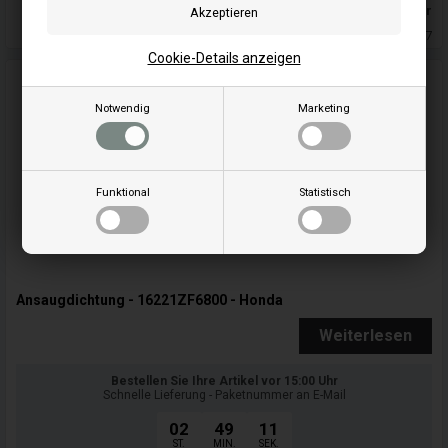
Auf lager
Lieferung 5-7
Cookie-Details anzeigen
Notwendig
Marketing
Funktional
Statistisch
Ansaugdichtung - 16221ZF6800 - Honda
Weiterlesen
Bestellen Sie Ihre Artikel vor 15:00 Uhr
Schnelle Lieferung - Paketnummer an E-Mail
02
49
09
ST.
MIN.
SEK.