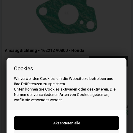
Ansaugdichtung - 16221ZA0800 - Honda
Weiterlesen
Cookies
Bestellen Sie Ihre Artikel vor 15:00 Uhr
Wir verwenden Cookies, um die Website zu betreiben und
Schnelle Lieferung - Paketnummer an E-Mail
Ihre Präferenzen zu speichern.
02
49
09
Unten können Sie Cookies aktivieren oder deaktivieren. Die
ST.
MIN.
SEK.
Namen der verschiedenen Arten von Cookies geben an,
wofür sie verwendet werden.
Alle Preise inkl. MwSt
9,19
EUR
In den warenkorb