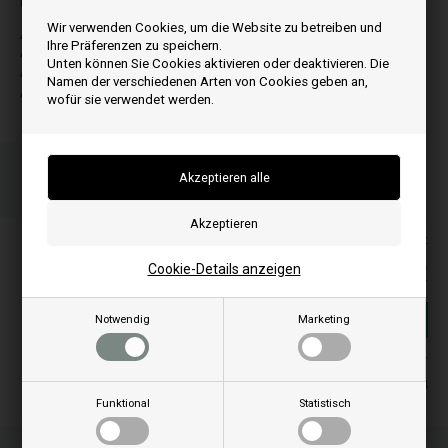
Passt zu:
Wir verwenden Cookies, um die Website zu betreiben und
A
Ihre Präferenzen zu speichern.
AKTIV 22
Unten können Sie Cookies aktivieren oder deaktivieren. Die
AKTIV 27
Namen der verschiedenen Arten von Cookies geben an,
AKTIV 32
wofür sie verwendet werden.
Bestellen Sie Ihre Artikel vor 15:00 Uhr
Schnelle Lieferung - Paketnummer an E-Mail
Ihre Bestellung wird versendet mandag
Alle Preise inkl. MwSt
260,00
EUR
Cookie-Details anzeigen
In den warenkorb
Notwendig
Marketing
Auf lager
Lieferung 2-4
Funktional
Statistisch