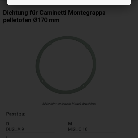
Dichtung für Caminetti Montegrappa
pelletofen Ø170 mm
Bilder können je nach Modell abweichen
Passt zu:
D
M
DUGLIA 9
MIGLIO 10