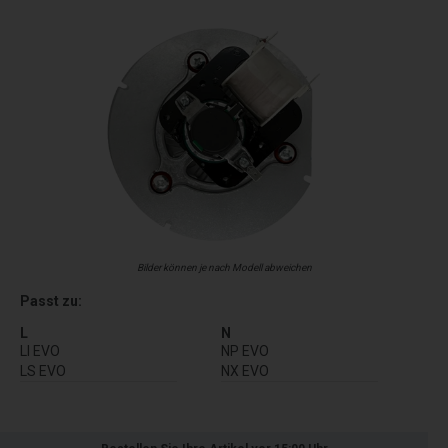
Bilder können je nach Modell abweichen
Passt zu:
L
N
LI EVO
NP EVO
LS EVO
NX EVO