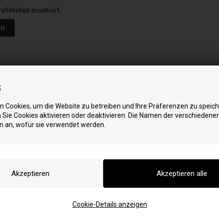
Pelletofen montiert.
en
s
 Cookies, um die Website zu betreiben und Ihre Präferenzen zu speich
Sie Cookies aktivieren oder deaktivieren. Die Namen der verschiedene
n an, wofür sie verwendet werden.
ntrifugalgebläse
uF für Abgasgebläse oder Zentrifugalgebläse
schen dem Abgasgebläse oder Zentrifugalgebläse und der Platine.
Cookie-Details anzeigen
Pelletofen montiert.