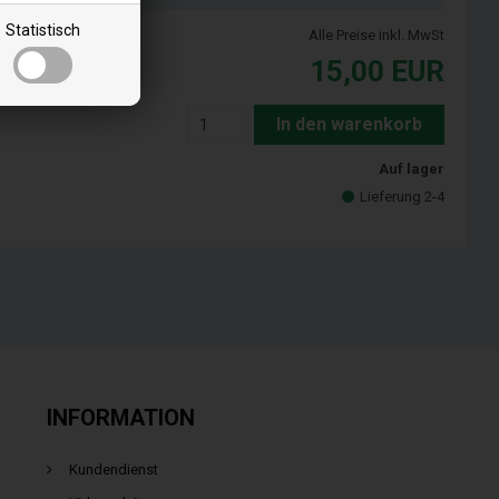
Statistisch
Alle Preise inkl. MwSt
15,00
EUR
In den warenkorb
Auf lager
Lieferung 2-4
INFORMATION
Kundendienst