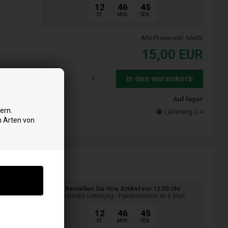
12
46
45
ST.
MIN.
SEK.
Alle Preise inkl. MwSt
15,00
EUR
In den warenkorb
Auf lager
ern.
Lieferung 2-4
n Arten von
Bestellen Sie Ihre Artikel vor 15:00 Uhr
Schnelle Lieferung - Paketnummer an E-Mail
12
46
45
ST.
MIN.
SEK.