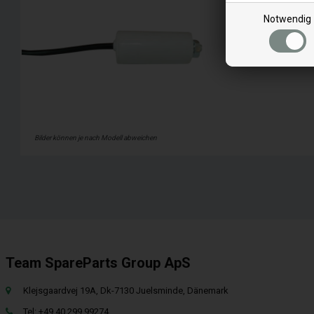
Weiterles
Notwendig
Bilder können je nach Modell abweichen
Team SpareParts Group ApS
Klejsgaardvej 19A, Dk-7130 Juelsminde, Dänemark
Tel: +49 40 299 99274