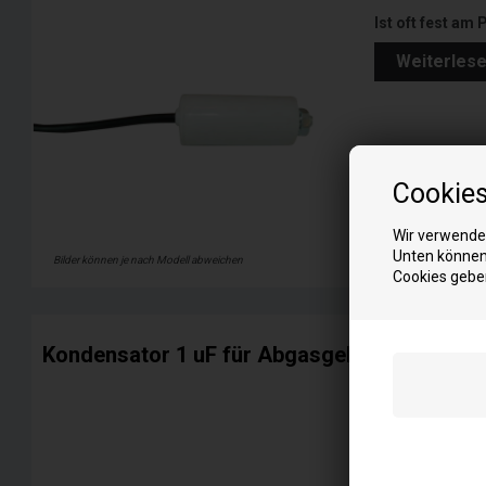
Ist oft fest am 
Weiterles
Cookie
Wir verwenden
Unten können 
Bilder können je nach Modell abweichen
Cookies gebe
Kondensator 1 uF für Abgasgebläse oder Ze
Kondensator 1 
Dieser ist zwi
Ist oft fest am 