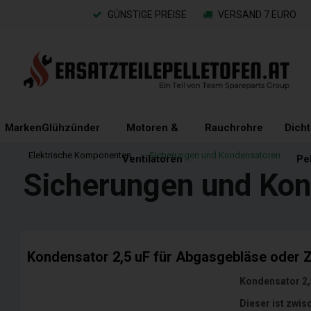
GÜNSTIGE PREISE
VERSAND 7 EURO
Marken
Glühzünder
Motoren &
Rauchrohre
Dich
Elektrische Komponenten
»
Sicherungen und Kondensatoren
Ventilatoren
Pe
Sicherungen und Ko
Kondensator 2,5 uF für Abgasgebläse oder Z
Kondensator 2,
Dieser ist zwi