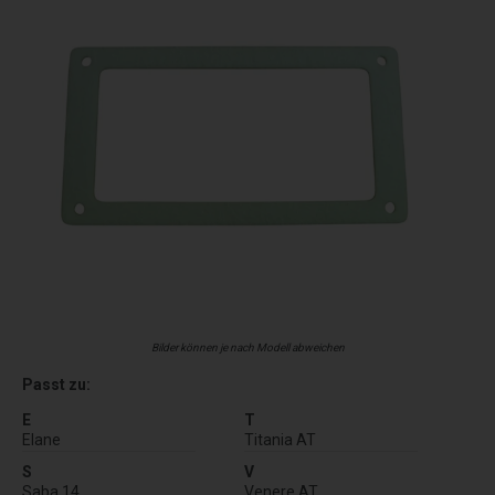
Bilder können je nach Modell abweichen
Passt zu:
E
T
Elane
Titania AT
S
V
Saba 14
Venere AT