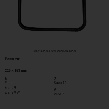
Bilder können je nach Modell abweichen
Passt zu:
225 X 153 mm
E
S
Elane
Saba 14
Elane 9
V
Elane 9 Wifi
Vera 7