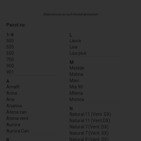
Bilder können je nach Modell abweichen
Passt zu:
1-9
L
500
Laura
550
Lisa
650
Lisa plus
700
M
900
Matilde
901
Matina
Mavi
A
Amalfi
Mia 90
Anna
Milena
Aria
Monica
Arianna
N
Atena can
Natural 11 (Vent. SX)
Atena vent
Natural 11 (Vent.DX)
Aurora
Natural 7 (Vent. DX)
Aurora Can.
Natural 7 (Vent. SX)
Natural 9 (Vent. SX)
B