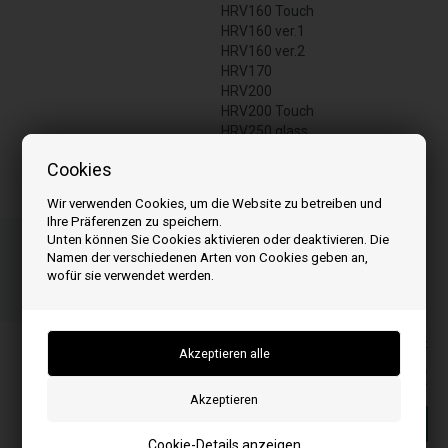
HRV160 Touch
HRV160 ver.1
HRV160 ver.2
HRV170
HRV200
HRV200 Touch
HRV250 glass
HRevo24
Cookies
Wir verwenden Cookies, um die Website zu betreiben und
Ihre Präferenzen zu speichern.
Bestellen Sie Ihre Artikel vor 15:00 Uhr
Unten können Sie Cookies aktivieren oder deaktivieren. Die
Schnelle Lieferung - Paketnummer an E-Mail
Namen der verschiedenen Arten von Cookies geben an,
wofür sie verwendet werden.
00
26
22
ST.
MIN.
SEK.
Alle Preise inkl. MwSt
115,00
EUR
In den warenkorb
Cookie-Details anzeigen