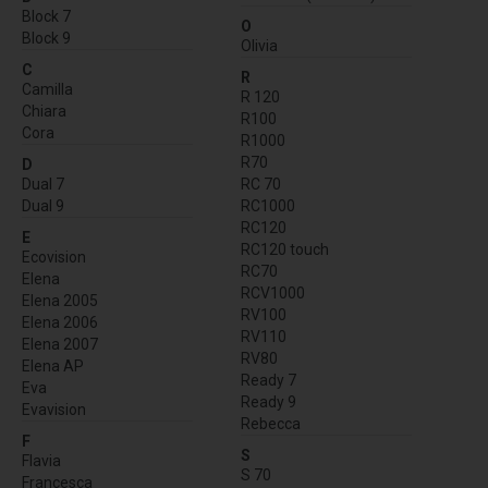
Block 7
O
Block 9
Olivia
C
R
Camilla
R 120
Chiara
R100
Cora
R1000
R70
D
Dual 7
RC 70
Dual 9
RC1000
RC120
E
RC120 touch
Ecovision
RC70
Elena
RCV1000
Elena 2005
RV100
Elena 2006
RV110
Elena 2007
RV80
Elena AP
Ready 7
Eva
Ready 9
Evavision
Rebecca
F
S
Flavia
S 70
Francesca