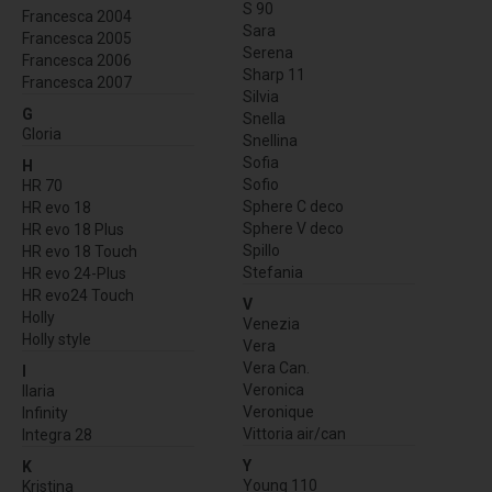
S 90
Francesca 2004
Sara
Francesca 2005
Serena
Francesca 2006
Sharp 11
Francesca 2007
Silvia
G
Snella
Gloria
Snellina
Sofia
H
Sofio
HR 70
Sphere C deco
HR evo 18
Sphere V deco
HR evo 18 Plus
Spillo
HR evo 18 Touch
Stefania
HR evo 24-Plus
HR evo24 Touch
V
Holly
Venezia
Holly style
Vera
Vera Can.
I
Veronica
Ilaria
Veronique
Infinity
Vittoria air/can
Integra 28
Y
K
Young 110
Kristina