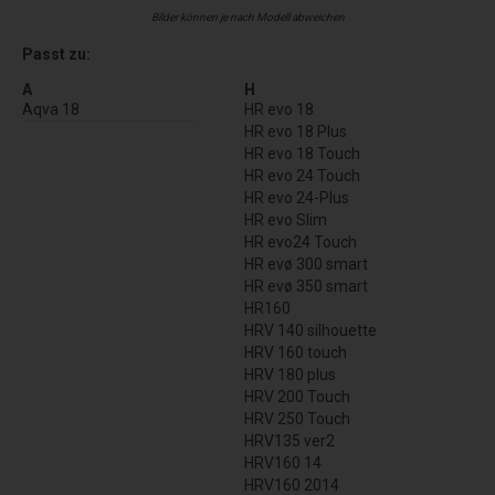
Bilder können je nach Modell abweichen
Passt zu:
A
H
Aqva 18
HR evo 18
HR evo 18 Plus
HR evo 18 Touch
HR evo 24 Touch
HR evo 24-Plus
HR evo Slim
HR evo24 Touch
HR evø 300 smart
HR evø 350 smart
HR160
HRV 140 silhouette
HRV 160 touch
HRV 180 plus
HRV 200 Touch
HRV 250 Touch
HRV135 ver2
HRV160 14
HRV160 2014