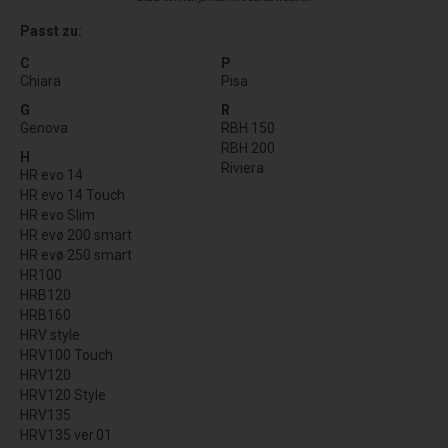
Passt zu:
C
P
Chiara
Pisa
G
R
Genova
RBH 150
RBH 200
H
Riviera
HR evo 14
HR evo 14 Touch
HR evo Slim
HR evø 200 smart
HR evø 250 smart
HR100
HRB120
HRB160
HRV style
HRV100 Touch
HRV120
HRV120 Style
HRV135
HRV135 ver.01