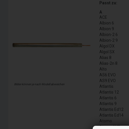
Passt zu:
A
ACE
Albion 6
Albion 9
Albion-2 6
Albion-2 9
Algol DX
Algol SX
Alias 8
Alias-2n 8
Alto
AS6 EVO
AS9 EVO
Bilder können je nach Modell abweichen
Atlantis
Atlantis 12
Atlantis 6
Atlantis 9
Atlantis Ed12
Atlantis Ed14
Atomo
Atomo 6UP