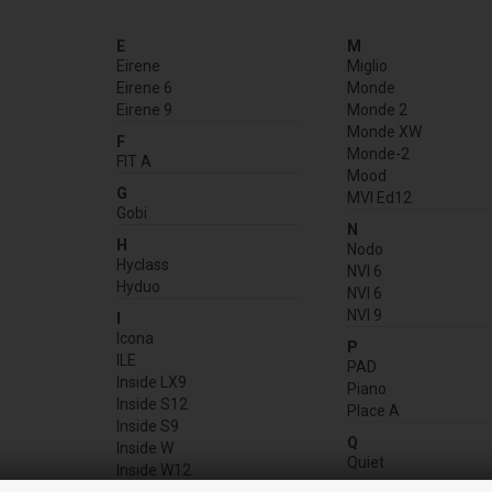
E
M
Eirene
Miglio
Eirene 6
Monde
Eirene 9
Monde 2
Monde XW
F
Monde-2
FIT A
Mood
G
MVI Ed12
Gobi
N
H
Nodo
Hyclass
NVI 6
Hyduo
NVI 6
NVI 9
I
Icona
P
ILE
PAD
Inside LX9
Piano
Inside S12
Place A
Inside S9
Q
Inside W
Quiet
Inside W12