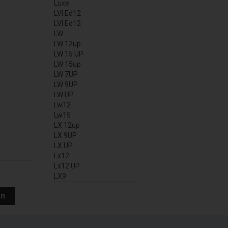
Luxe
LVI Ed12
LVI Ed12
LW
LW 12up
LW 15 UP
LW 15up
LW 7UP
LW 9UP
LW UP
Lw12
Lw15
LX 12up
LX 9UP
LX UP
Lx12
Lx12 UP
LX9
en