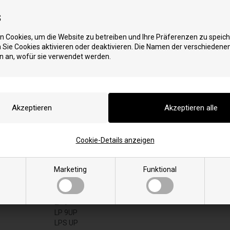
Inside W15
R
Inside W20
Rafale
s
Inside X
Retta
Inside X 12
Ribbonn A
 Cookies, um die Website zu betreiben und Ihre Präferenzen zu speich
Inside X9
S
Sie Cookies aktivieren oder deaktivieren. Die Namen der verschiedene
Steel
J
n an, wofür sie verwendet werden.
Julia
Strallo
L
T
Landa
Tambora
Lato
TCI 9
LC
Thule 9
LC 6
Thule-2 9
LC 9
Thule-2n 9
Cookie-Details anzeigen
LC 9N
V
Linea
Video
Loop
Marketing
Funktional
Lorette
LP 6
LP 6UP
LP 9
LP 9UP
LPS UP