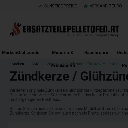
GÜNSTIGE PREISE
VERSAND 7 EURO
Marken
Glühzünder
Motoren &
Rauchrohre
Dich
Marken
»
CMG
»
Zündkerze / Glühzünder für CMG Pelletofen
Ventilatoren
Pe
Zündkerze / Glühzün
Wir liefern originale Zündkerzen-Glühzünder-Hitzepatronen für I
Pelletofen Ersatzteile. So bekommen Sie das beste Produkt auf d
nächstgelegenen Posthaus,.
Sollten Sie sich nicht sicher sein, welches Modell zu Ihrem Ofen 
Zündkerze. Schicken Sie evt. auch noch ein Photo, sodass wir Ihnen