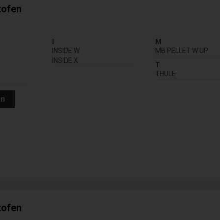
tofen
I
M
INSIDE W
MB PELLET W UP
INSIDE X
T
THULE
en
tofen