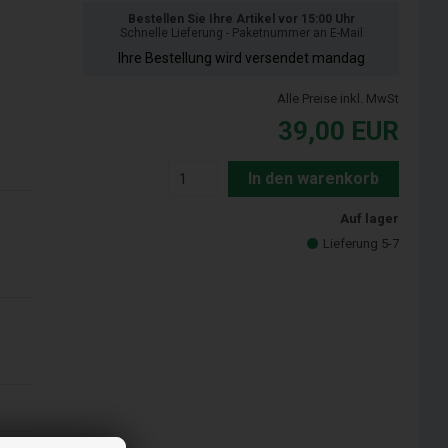
Bestellen Sie Ihre Artikel vor 15:00 Uhr
Schnelle Lieferung - Paketnummer an E-Mail
Ihre Bestellung wird versendet mandag
Alle Preise inkl. MwSt
39,00
EUR
In den warenkorb
Auf lager
Lieferung 5-7