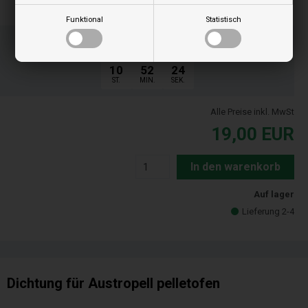
Funktional
Statistisch
Bestellen Sie Ihre Artikel vor 15:00 Uhr
Schnelle Lieferung - Paketnummer an E-Mail
10
52
23
ST.
MIN.
SEK.
Alle Preise inkl. MwSt
19,00
EUR
In den warenkorb
Auf lager
Lieferung 2-4
Dichtung für Austropell pelletofen