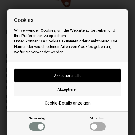
Cookies
Bilder können je nach Modell abweichen
Wir verwenden Cookies, um die Website zu betreiben und
Passt zu:
Ihre Präferenzen zu speichern.
Unten können Sie Cookies aktivieren oder deaktivieren. Die
1-9
M
Namen der verschiedenen Arten von Cookies geben an,
700
Mavi
wofür sie verwendet werden.
Milena
E
Milena Steel
Eva
Monica
H
O
HR 100
Olivia
HRV120
Olivia Steel
Holly
R
L
RC 120
Lisa
Cookie-Details anzeigen
RV 100
Lisali
S
Notwendig
Marketing
Sara
Sofia