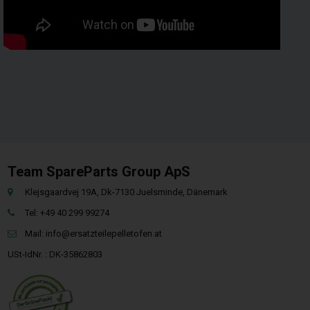
Team SpareParts Group ApS
Klejsgaardvej 19A, Dk-7130 Juelsminde, Dänemark
Tel: +49 40 299 99274
Mail:
info@ersatzteilepelletofen.at
USt-IdNr. : DK-35862803