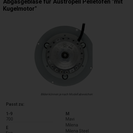
Abgasgebläse für Austropell Pelletofen "mit
Kugelmotor"
Bilder können je nach Modell abweichen
Passt zu:
1-9
M
700
Mavi
Milena
E
Milena Steel
Eva