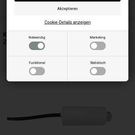
Lieferung 2-4
Cookie-Details anzeigen
Kondensator 2,5 uF für Abgasgebläse oder
Notwendig
Marketing
Zentrifugalgebläse
Funktional
Statistisch