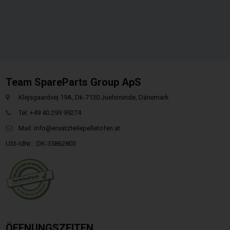
Team SpareParts Group ApS
Klejsgaardvej 19A, Dk-7130 Juelsminde, Dänemark
Tel: +49 40 299 99274
Mail:
info@ersatzteilepelletofen.at
USt-IdNr. : DK-35862803
ÖFFNUNGSZEITEN