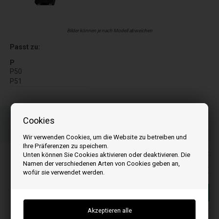
Bilder können je nach Modell abweichen
Passt zu:
P
P50
P51
Bestellen Sie Ihre Artikel vor 15:00 Uhr
Cookies
Schnelle Lieferung - Paketnummer an E-Mail
Ihre Bestellung wird versendet mandag
Wir verwenden Cookies, um die Website zu betreiben und
Ihre Präferenzen zu speichern.
Alle Preise inkl. MwSt
Unten können Sie Cookies aktivieren oder deaktivieren. Die
Namen der verschiedenen Arten von Cookies geben an,
70,00
EUR
wofür sie verwendet werden.
In den warenkorb
Auf lager